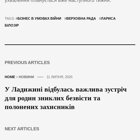
ухвалення планується вже наступного тижня.
TAGS: #
БІЗНЕС В УМОВАХ ВІЙНИ
#
ВЕРХОВНА РАДА
#
ЛАРИСА
БІЛОЗІР
PREVIOUS ARTICLES
HOME
>
НОВИНИ
11 ЛИПНЯ, 2025
У Ладижині відбулась важлива зустріч
для родин зниклих безвісти та
полонених захисників
NEXT ARTICLES