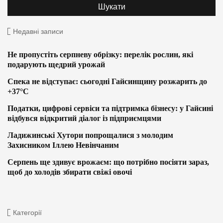
Недавні записи
Не пропустіть серпневу обрізку: перелік рослин, які
подарують щедрий урожай
Спека не відступає: сьогодні Гайсинщину розжарить до
+37°C
Податки, цифрові сервіси та підтримка бізнесу: у Гайсині
відбувся відкритий діалог із підприємцями
Ладижинські Хутори попрощалися з молодим
Захисником Іллею Невінчаним
Серпень ще здивує врожаєм: що потрібно посіяти зараз,
щоб до холодів збирати свіжі овочі
Категорії