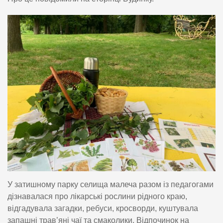
У затишному парку селища малеча разом із педагогами
дізнавалася про лікарські рослини рідного краю,
відгадувала загадки, ребуси, кросворди, куштувала
запашні трав’яні чаї та смаколики. Відпочинок на