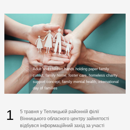
Adult and children hands holding paper family
cutout, family home, foster care, homeless charity
support concept, family mental health, international
day of families
1
5 травня у Теплицькій районній філії
Вінницького обласного центру зайнятості
відбувся інформаційний захід за участі