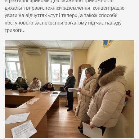
ефективні прийоми для зниження тривожності:
дихальні вправи, техніки заземлення, концентрацію
уваги на відчуттях «тут і тепер», а також способи
поступового заспокоєння організму під час нападу
тривоги.