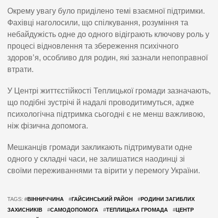
Окрему увагу було приділено темі взаємної підтримки.
Фахівці наголосили, що спілкування, розуміння та
небайдужість одне до одного відіграють ключову роль у
процесі відновлення та збереження психічного
здоров’я, особливо для родин, які зазнали непоправної
втрати.
У Центрі життєстійкості Теплицької громади зазначають,
що подібні зустрічі й надалі проводитимуться, адже
психологічна підтримка сьогодні є не менш важливою,
ніж фізична допомога.
Мешканців громади закликають підтримувати одне
одного у складні часи, не залишатися наодинці зі
своїми переживаннями та вірити у перемогу України.
TAGS: #
ВІННИЧЧИНА
#
ГАЙСИНСЬКИЙ РАЙОН
#
РОДИНИ ЗАГИБЛИХ
ЗАХИСНИКІВ
#
САМОДОПОМОГА
#
ТЕПЛИЦЬКА ГРОМАДА
#
ЦЕНТР