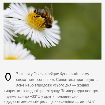
0
7 липня у Гайсині обіцяє бути по-літньому
спекотним і сонячним. Синоптики прогнозують
ясне небо впродовж усього дня — жодної
хмаринки та жодної краплі дощу. Температура повітря
підніметься до +33°C у другій половині дня,
відчуватиметься місцями ще спекотніше — до +34°C.