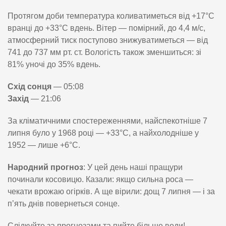
Протягом доби температура коливатиметься від +17°C
вранці до +33°C вдень. Вітер — помірний, до 4,4 м/с,
атмосферний тиск поступово знижуватиметься — від
741 до 737 мм рт. ст. Вологість також зменшиться: зі
81% уночі до 35% вдень.
Схід сонця
— 05:08
Захід
— 21:06
За кліматичними спостереженнями, найспекотніше 7
липня було у 1968 році — +33°C, а найхолодніше у
1952 — лише +6°C.
Народний прогноз
: У цей день наші пращури
починали косовицю. Казали: якщо сильна роса —
чекати врожаю огірків. А ще вірили: дощ 7 липня — і за
п’ять днів повернеться сонце.
Слідкуйте за прогнозами та пийте більше води!