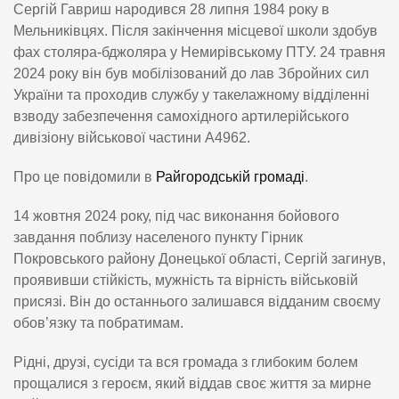
Сергій Гавриш народився 28 липня 1984 року в
Мельниківцях. Після закінчення місцевої школи здобув
фах столяра-бджоляра у Немирівському ПТУ. 24 травня
2024 року він був мобілізований до лав Збройних сил
України та проходив службу у такелажному відділенні
взводу забезпечення самохідного артилерійського
дивізіону військової частини А4962.
Про це повідомили в
Райгородській громаді
.
14 жовтня 2024 року, під час виконання бойового
завдання поблизу населеного пункту Гірник
Покровського району Донецької області, Сергій загинув,
проявивши стійкість, мужність та вірність військовій
присязі. Він до останнього залишався відданим своєму
обов’язку та побратимам.
Рідні, друзі, сусіди та вся громада з глибоким болем
прощалися з героєм, який віддав своє життя за мирне