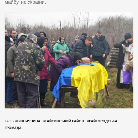
майбутнє України.
TAGS: #
ВІННИЧЧИНА
#
ГАЙСИНСЬКИЙ РАЙОН
#
РАЙГОРОДСЬКА
ГРОМАДА