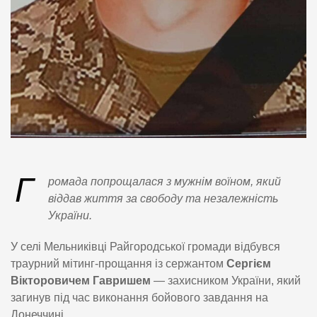
Г
ромада попрощалася з мужнім воїном, який
віддав життя за свободу та незалежність
України.
У селі Мельниківці Райгородської громади відбувся
траурний мітинг-прощання із сержантом
Сергієм
Вікторовичем Гавришем
— захисником України, який
загинув під час виконання бойового завдання на
Донеччині.