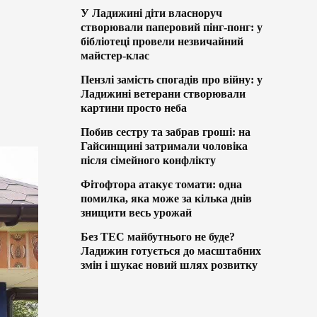
У Ладижині діти власноруч
створювали паперовий пінг-понг: у
бібліотеці провели незвичайний
майстер-клас
Пензлі замість спогадів про війну: у
Ладижині ветерани створювали
картини просто неба
Побив сестру та забрав гроші: на
Гайсинщині затримали чоловіка
після сімейного конфлікту
Фітофтора атакує томати: одна
помилка, яка може за кілька днів
знищити весь урожай
Без ТЕС майбутнього не буде?
Ладижин готується до масштабних
змін і шукає новий шлях розвитку