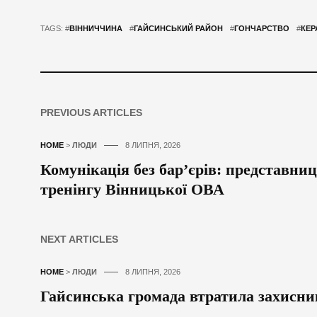
TAGS: #
ВІННИЧЧИНА
#
ГАЙСИНСЬКИЙ РАЙОН
#
ГОНЧАРСТВО
#
КЕР
PREVIOUS ARTICLES
HOME
>
ЛЮДИ
8 ЛИПНЯ, 2026
Комунікація без бар’єрів: представни
тренінгу Вінницької ОВА
NEXT ARTICLES
HOME
>
ЛЮДИ
8 ЛИПНЯ, 2026
Гайсинська громада втратила захисн