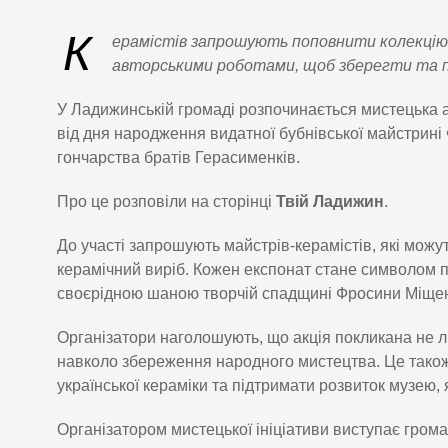
К
ерамістів запрошують поповнити колекцію 
авторськими роботами, щоб зберегти та п
У Ладижинській громаді розпочинається мистецька а
від дня народження видатної бубнівської майстрині 
гончарства братів Герасименків.
Про це розповіли на сторінці
Твій Ладижин
.
До участі запрошують майстрів-керамістів, які можу
керамічний виріб. Кожен експонат стане символом п
своєрідною шаною творчій спадщині Фросини Міще
Організатори наголошують, що акція покликана не л
навколо збереження народного мистецтва. Це також м
української кераміки та підтримати розвиток музею, 
Організатором мистецької ініціативи виступає гром