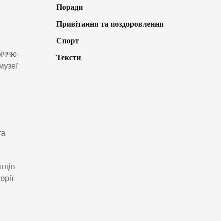
Поради
Привітання та поздоровлення
Спорт
річчю
Тексти
музеї
та
тців
орії