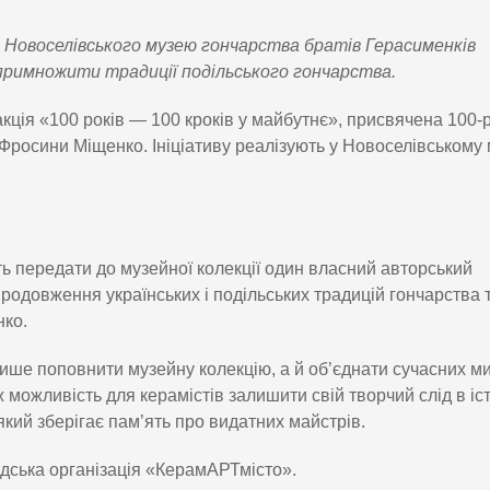
Новоселівського музею гончарства братів Герасименків
римножити традиції подільського гончарства.
кція «100 років — 100 кроків у майбутнє», присвячена 100-
Фросини Міщенко. Ініціативу реалізують у Новоселівському 
ть передати до музейної колекції один власний авторський
родовження українських і подільських традицій гончарства 
нко.
ише поповнити музейну колекцію, а й об’єднати сучасних ми
ожливість для керамістів залишити свій творчий слід в іст
який зберігає пам’ять про видатних майстрів.
адська організація «КерамАРТмісто».