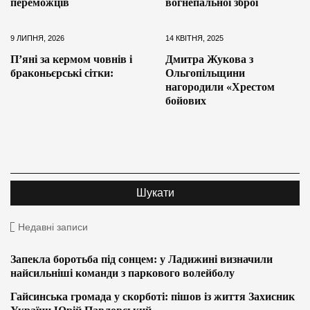
переможців
вогнепальної зброї
9 ЛИПНЯ, 2026
14 КВІТНЯ, 2025
П’яні за кермом човнів і
Дмитра Жукова з
браконьєрські сітки:
Ольгопільщини
нагородили «Хрестом
бойових
Недавні записи
Запекла боротьба під сонцем: у Ладижині визначили
найсильніші команди з паркового волейболу
Гайсинська громада у скорботі: пішов із життя Захисник