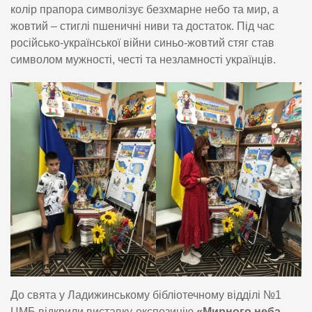
колір прапора символізує безхмарне небо та мир, а
жовтий – стиглі пшеничні ниви та достаток. Під час
російсько-української війни синьо-жовтий стяг став
символом мужності, честі та незламності українців.
До свята у Ладижинському бібліотечному відділі №1
ЦМБ відкрили виставку-експозицію
«Мирного неба