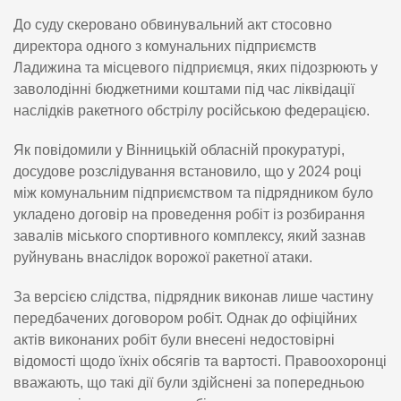
До суду скеровано обвинувальний акт стосовно
директора одного з комунальних підприємств
Ладижина та місцевого підприємця, яких підозрюють у
заволодінні бюджетними коштами під час ліквідації
наслідків ракетного обстрілу російською федерацією.
Як повідомили у Вінницькій обласній прокуратурі,
досудове розслідування встановило, що у 2024 році
між комунальним підприємством та підрядником було
укладено договір на проведення робіт із розбирання
завалів міського спортивного комплексу, який зазнав
руйнувань внаслідок ворожої ракетної атаки.
За версією слідства, підрядник виконав лише частину
передбачених договором робіт. Однак до офіційних
актів виконаних робіт були внесені недостовірні
відомості щодо їхніх обсягів та вартості. Правоохоронці
вважають, що такі дії були здійснені за попередньою