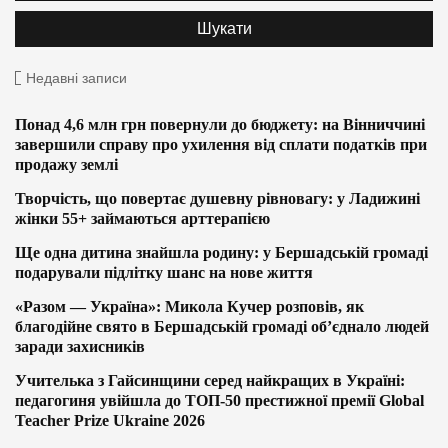
Недавні записи
Понад 4,6 млн грн повернули до бюджету: на Вінниччині
завершили справу про ухилення від сплати податків при
продажу землі
Творчість, що повертає душевну рівновагу: у Ладижині
жінки 55+ займаються арттерапією
Ще одна дитина знайшла родину: у Бершадській громаді
подарували підлітку шанс на нове життя
«Разом — Україна»: Микола Кучер розповів, як
благодійне свято в Бершадській громаді об’єднало людей
заради захисників
Учителька з Гайсинщини серед найкращих в Україні:
педагогиня увійшла до ТОП-50 престижної премії Global
Teacher Prize Ukraine 2026