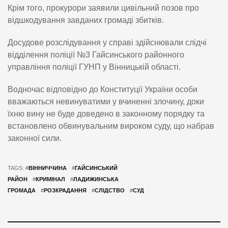
Крім того, прокурори заявили цивільний позов про
відшкодування завданих громаді збитків.
Досудове розслідування у справі здійснювали слідчі
відділення поліції №3 Гайсинського районного
управління поліції ГУНП у Вінницькій області.
Водночас відповідно до Конституції України особи
вважаються невинуватими у вчиненні злочину, доки
їхню вину не буде доведено в законному порядку та
встановлено обвинувальним вироком суду, що набрав
законної сили.
TAGS: #
ВІННИЧЧИНА
#
ГАЙСИНСЬКИЙ
РАЙОН
#
КРИМІНАЛ
#
ЛАДИЖИНСЬКА
ГРОМАДА
#
РОЗКРАДАННЯ
#
СЛІДСТВО
#
СУД