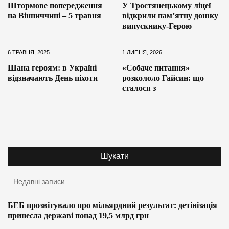
Штормове попередження
У Тростянецькому ліцеї
на Вінниччині – 5 травня
відкрили пам’ятну дошку
випускнику-Герою
6 ТРАВНЯ, 2025
1 ЛИПНЯ, 2026
Шана героям: в Україні
«Собаче питання»
відзначають День піхоти
розкололо Гайсин: що
сталося з
Недавні записи
БЕБ прозвітувало про мільярдний результат: детінізація
принесла державі понад 19,5 млрд грн