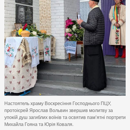
Настоятель храму Воскресіння Господнього ПЦУ,
протоієрей Ярослав Вольвин звершив молитву за
упокій душ загиблих воїнів та освятив пам’ятні портрети
Михайла Гояна та Юрія Коваля.