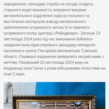
народження, проходив службу на посаді солдата,
старшого водія-машиніста заправної машини
автомобільного відділення підвозу пального та
мастильних матеріалів взводу матеріального
забезпечення штурмового загону 6-го окремого
штурмового полку (центру) «Рейнджери». Загинув 13
листопада 2024 року під час виконання бойового
завдання внаслідок ворожого авіаудару неподалік
населеного пункту Писарівка-Іволжанське Сумської
області. Отримані поранення виявилися несумісними з
життям. Похований 16 листопада 2024 року на
кладовищі села Гунча з усіма військовими почестями на
Алеї Слави.