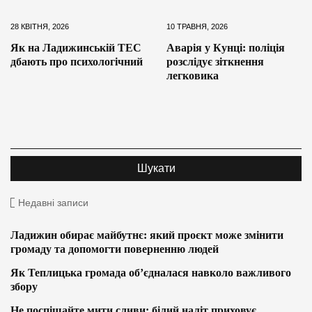
28 КВІТНЯ, 2026
10 ТРАВНЯ, 2026
Як на Ладижинській ТЕС
Аварія у Кунці: поліція
дбають про психологічний
розслідує зіткнення
легковика
Недавні записи
Ладижин обирає майбутнє: який проєкт може змінити
громаду та допомогти поверненню людей
Як Теплицька громада об’єдналася навколо важливого
збору
Не поспішайте мити сливи: білий наліт приховує