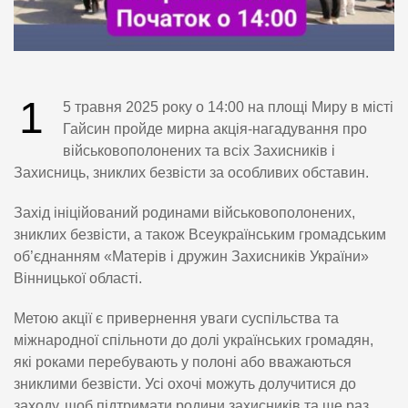
1
5 травня 2025 року о 14:00 на площі Миру в місті
Гайсин пройде мирна акція-нагадування про
військовополонених та всіх Захисників і
Захисниць, зниклих безвісти за особливих обставин.
Захід ініційований родинами військовополонених,
зниклих безвісти, а також Всеукраїнським громадським
об’єднанням «Матерів і дружин Захисників України»
Вінницької області.
Метою акції є привернення уваги суспільства та
міжнародної спільноти до долі українських громадян,
які роками перебувають у полоні або вважаються
зниклими безвісти. Усі охочі можуть долучитися до
заходу, щоб підтримати родини захисників та ще раз