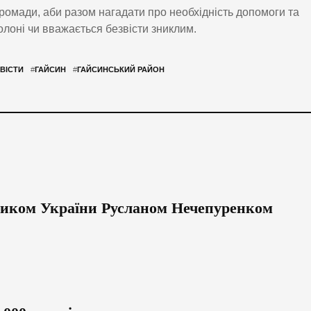
громади, аби разом нагадати про необхідність допомоги та
олоні чи вважається безвісти зниклим.
ВІСТИ
#
ГАЙСИН
#
ГАЙСИНСЬКИЙ РАЙОН
ником України Русланом Нечепуренком