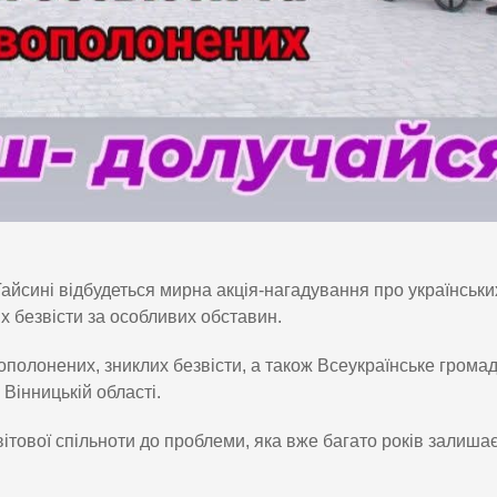
Гайсині відбудеться мирна акція-нагадування про українськи
х безвісти за особливих обставин.
полонених, зниклих безвісти, а також Всеукраїнське грома
Вінницькій області.
вітової спільноти до проблеми, яка вже багато років залиша