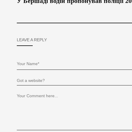
У Бершаді водій пропонував поліції 20
LEAVE A REPLY