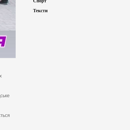
Спорт
Тексти
х
дське
ється