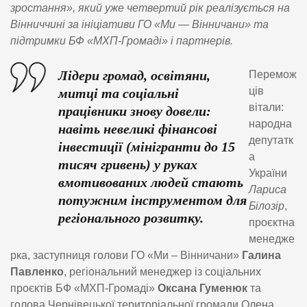
зростання», який уже четвертий рік реалізується на
Вінниччині за ініціативи ГО «Ми — Вінничани» та
підтримки БФ «МХП-Громаді» і партнерів.
Лідери громад, освітяни,
Перемож
ців
митці та соціальні
вітали:
працівники знову довели:
народна
навіть невеликі фінансові
депутатк
інвестиції (мінігранти до 15
а
тисяч гривень) у руках
України
вмотивованих людей стають
Лариса
потужним інструментом для
Білозір
,
регіонального розвитку.
проєктна
менедже
рка, заступниця голови ГО «Ми – Вінничани»
Галина
Павленко
, регіональний менеджер із соціальних
проєктів БФ «МХП-Громаді»
Оксана Гуменюк
та
голова Чернівецької територіальної громади Олена