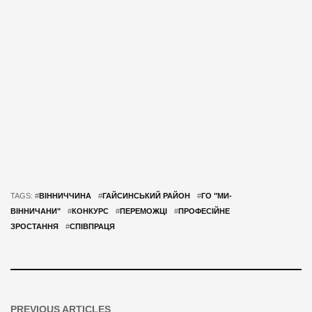
TAGS: #
ВІННИЧЧИНА
#
ГАЙСИНСЬКИЙ РАЙОН
#
ГО "МИ-
ВІННИЧАНИ"
#
КОНКУРС
#
ПЕРЕМОЖЦІ
#
ПРОФЕСІЙНЕ
ЗРОСТАННЯ
#
СПІВПРАЦЯ
PREVIOUS ARTICLES