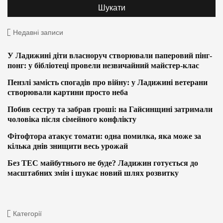
Недавні записи
У Ладижині діти власноруч створювали паперовий пінг-
понг: у бібліотеці провели незвичайний майстер-клас
Пензлі замість спогадів про війну: у Ладижині ветерани
створювали картини просто неба
Побив сестру та забрав гроші: на Гайсинщині затримали
чоловіка після сімейного конфлікту
Фітофтора атакує томати: одна помилка, яка може за
кілька днів знищити весь урожай
Без ТЕС майбутнього не буде? Ладижин готується до
масштабних змін і шукає новий шлях розвитку
Категорії