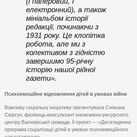
(і паперовий, і
електронний), а також
мініальбом історії
редакції, починаючи з
1931 року. Це клопітка
робота, але ми з
колективом з гідністю
завершимо 95-річну
історію нашої рідної
газети».
Психоемоційне відновлення дітей в умовах війни
Важливу соціальну ініціативу презентувала Сніжана
Свіргун, фахівець-консультант інклюзивно-ресурсного
центру Вапнярської громади. Її проєкт — «Десятиденна
програма соціалізації дітей в умовах психоемоційного
навантаження».