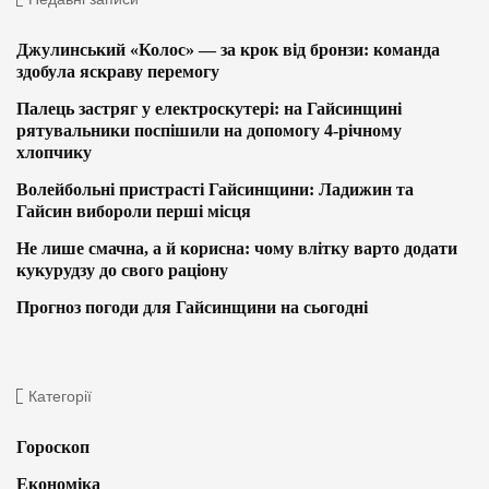
Джулинський «Колос» — за крок від бронзи: команда
здобула яскраву перемогу
Палець застряг у електроскутері: на Гайсинщині
рятувальники поспішили на допомогу 4-річному
хлопчику
Волейбольні пристрасті Гайсинщини: Ладижин та
Гайсин вибороли перші місця
Не лише смачна, а й корисна: чому влітку варто додати
кукурудзу до свого раціону
Прогноз погоди для Гайсинщини на сьогодні
Категорії
Гороскоп
Економіка