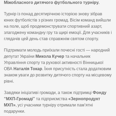
Міжобласного дитячого футбольного турніру.
Турнір із понад десятирічною історією знову зібрав
юних футболістів з різних громад. Вісім команд вийшли
на поле, щоб продемонструвати спортивний азарт,
злагоджену командну гру та щирі емоції. Для учасників і
глядачів цей день став справжнім святом спорту.
Підтримати молодь приїхали почесні гості — народний
депутат України
Микола Кучер
та начальник
Управління спорту та рухової активності Вінницької
ОВА
Наталія Токар
. Їхня присутність стала додатковим
знаком уваги до розвитку дитячого спорту на місцевому
рівні.
Завдяки ініціативі громади, а також підтримці
Фонду
“МХП-Громаді”
та підприємства
«Зернопродукт
МХП»
, усі учасники турніру отримали пам’ятні
подарунки.