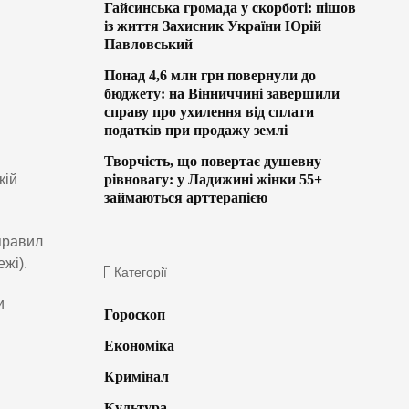
Гайсинська громада у скорботі: пішов
із життя Захисник України Юрій
Павловський
Понад 4,6 млн грн повернули до
бюджету: на Вінниччині завершили
справу про ухилення від сплати
податків при продажу землі
Творчість, що повертає душевну
кій
рівновагу: у Ладижині жінки 55+
займаються арттерапією
правил
жі).
Категорії
и
Гороскоп
Економіка
Кримінал
Культура