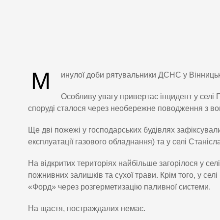
М
инулої доби рятувальники ДСНС у Вінницькі
Особливу увагу привертає інцидент у селі
споруді сталося через необережне поводження з во
Ще дві пожежі у господарських будівлях зафіксувал
експлуатації газового обладнання) та у селі Стані
На відкритих територіях найбільше загорілося у се
пожнивних залишків та сухої трави. Крім того, у сел
«Форд» через розгерметизацію паливної системи.
На щастя, постраждалих немає.