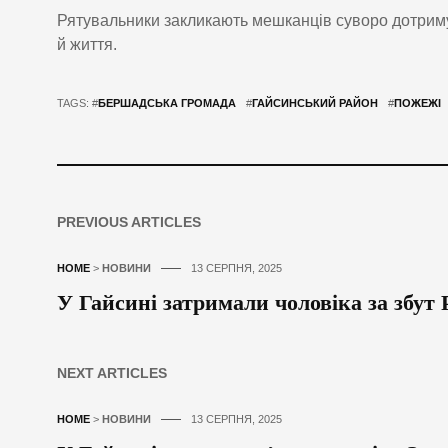
Рятувальники закликають мешканців суворо дотриму
й життя.
TAGS: #
БЕРШАДСЬКА ГРОМАДА
#
ГАЙСИНСЬКИЙ РАЙОН
#
ПОЖЕЖІ
PREVIOUS ARTICLES
HOME
>
НОВИНИ
13 СЕРПНЯ, 2025
У Гайсині затримали чоловіка за збут
NEXT ARTICLES
HOME
>
НОВИНИ
13 СЕРПНЯ, 2025