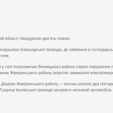
й області ліквідували дев’ять пожеж.
 Голдашівка Бершадської громади, де займання в господарсь
гнем.
и у селі Агрономічне Вінницького району (через порушення 
славчик Жмеринського району (коротке замикання електромере
лі Джурин Жмеринського району — вогонь охопив два гектар
і Гущинці Іванівської громади загорівся легковий автомобіль