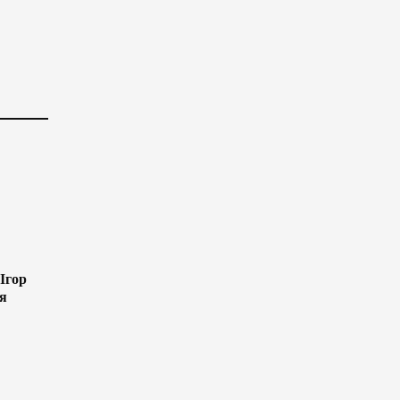
 Ігор
я