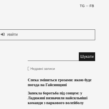
TG
FB
УВІЙТИ
Недавні записи
Спека зміниться грозами: якою буде
погода на Гайсинщині
Запекла боротьба під сонцем: у
Ладижині визначили найсильніші
команди з паркового волейболу