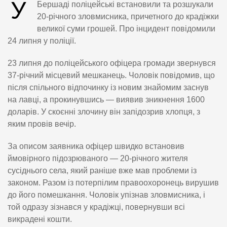
У
Бершаді поліцейські встановили та розшукали
20-річного зловмисника, причетного до крадіжки
великої суми грошей. Про інцидент повідомили
24 липня у поліції.
23 липня до поліцейського офіцера громади звернувся
37-річний місцевий мешканець. Чоловік повідомив, що
після спільного відпочинку із новим знайомим заснув
на лавці, а прокинувшись — виявив зникнення 1600
доларів. У скоєнні злочину він запідозрив хлопця, з
яким провів вечір.
За описом заявника офіцер швидко встановив
ймовірного підозрюваного — 20-річного жителя
сусіднього села, який раніше вже мав проблеми із
законом. Разом із потерпілим правоохоронець вирушив
до його помешкання. Чоловік упізнав зловмисника, і
той одразу зізнався у крадіжці, повернувши всі
викрадені кошти.