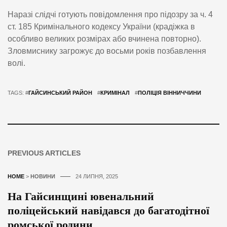
Наразі слідчі готують повідомлення про підозру за ч. 4
ст. 185 Кримінального кодексу України (крадіжка в
особливо великих розмірах або вчинена повторно).
Зловмиснику загрожує до восьми років позбавлення
волі.
TAGS: #
ГАЙСИНСЬКИЙ РАЙОН
#
КРИМІНАЛ
#
ПОЛІЦІЯ ВІННИЧЧИНИ
PREVIOUS ARTICLES
HOME
>
НОВИНИ
24 ЛИПНЯ, 2025
На Гайсинщині ювенальний
поліцейський навідався до багатодітної
ромської родини