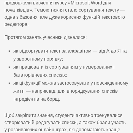
продовжили вивчення курсу «Microsoft Word для
початківців». Темою тижня стало сортування тексту —
одна з базових, але дуже корисних функцій текстового
редактора.
Протягом занять учасники дізналися:
як відсортувати текст за алфавітом — від А до Я та
у зворотному порядку;
як працювати із сортуванням у нумерованих і
багаторівневих списках;
як ці функції можна застосовувати у повсякденному
житті — наприклад, для впорядкування списків
інгредієнтів на борщ.
Щоб закріпити знання, студенти активно тренувалися
створювати й редагувати списки, а також брали участь
у розвиваючих онлайн-іграх, які допомагають краще