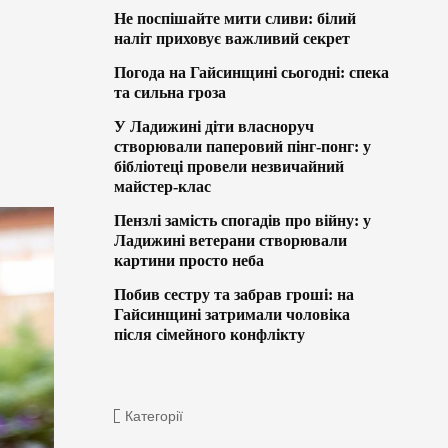
Не поспішайте мити сливи: білий
наліт приховує важливий секрет
Погода на Гайсинщині сьогодні: спека
та сильна гроза
У Ладижині діти власноруч
створювали паперовий пінг-понг: у
бібліотеці провели незвичайний
майстер-клас
Пензлі замість спогадів про війну: у
Ладижині ветерани створювали
картини просто неба
Побив сестру та забрав гроші: на
Гайсинщині затримали чоловіка
після сімейного конфлікту
Категорії