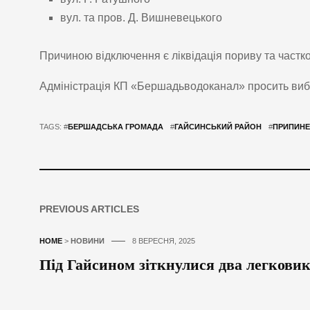
вул. та пров. Д. Вишневецького
Причиною відключення є ліквідація пориву та частк
Адміністрація КП «Бершадьводоканал» просить виба
TAGS: #
БЕРШАДСЬКА ГРОМАДА
#
ГАЙСИНСЬКИЙ РАЙОН
#
ПРИПИН
PREVIOUS ARTICLES
HOME
>
НОВИНИ
8 ВЕРЕСНЯ, 2025
Під Гайсином зіткнулися два легковик