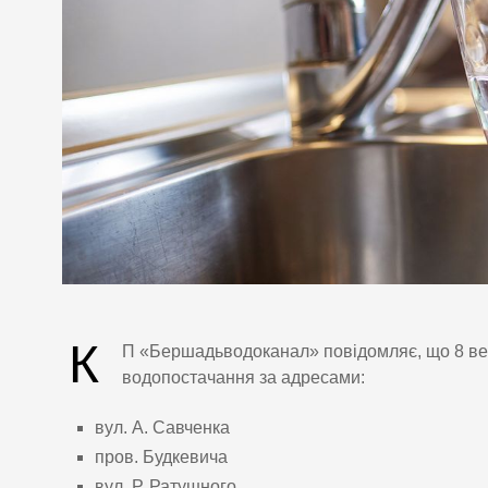
К
П «Бершадьводоканал» повідомляє, що 8 вер
водопостачання за адресами:
вул. А. Савченка
пров. Будкевича
вул. Р. Ратушного