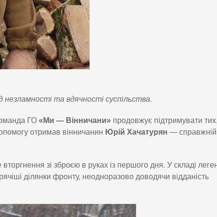
 незламності та вдячності суспільства.
оманда ГО
«Ми — Вінничани»
продовжує підтримувати тих,
 допомогу отримав вінничанин
Юрій Хачатурян
— справжній
 вторгнення зі зброєю в руках із першого дня. У складі леге
ячіші ділянки фронту, неодноразово доводячи відданість