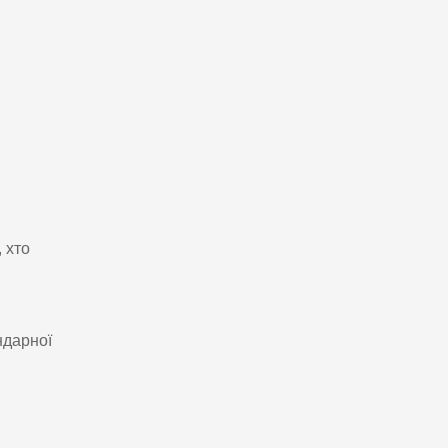
 хто
ндарної