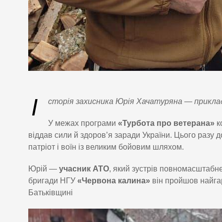
І
сторія захисника Юрія Хачатуряна — приклад
У межах програми
«Турбота про ветерана»
к
віддав сили й здоров’я заради України. Цього разу
патріот і воїн із великим бойовим шляхом.
Юрій —
учасник АТО
, який зустрів повномасштабне
бригади НГУ
«Червона калина»
він пройшов найгар
Батьківщині