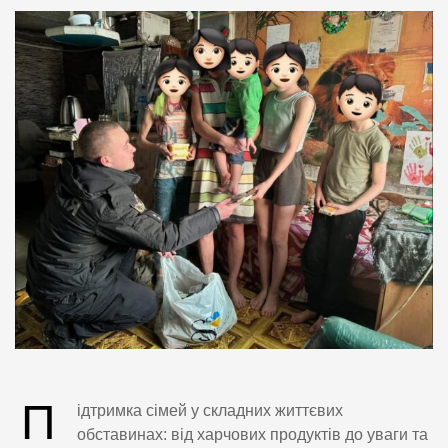
П
ідтримка сімей у складних життєвих
обставинах: від харчових продуктів до уваги та