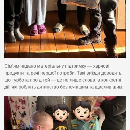
Сім’ям надано матеріальну підтримку — харчові
продукти та речі першої потреби. Такі виїзди доводять,
що турбота про дітей — це не лише слова, а конкретні
дії, які роблять дитинство безпечнішим та щасливішим.