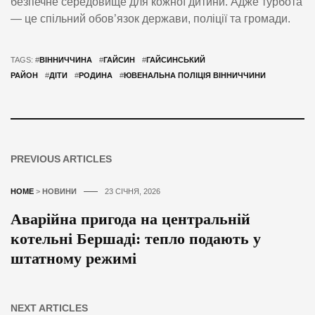
безпечне середовище для кожної дитини. Адже турбота
— це спільний обов’язок держави, поліції та громади.
TAGS: #
ВІННИЧЧИНА
#
ГАЙСИН
#
ГАЙСИНСЬКИЙ
РАЙОН
#
ДІТИ
#
РОДИНА
#
ЮВЕНАЛЬНА ПОЛІЦІЯ ВІННИЧЧИНИ
PREVIOUS ARTICLES
HOME
>
НОВИНИ
23 СІЧНЯ, 2026
Аварійна пригода на центральній
котельні Бершаді: тепло подають у
штатному режимі
NEXT ARTICLES