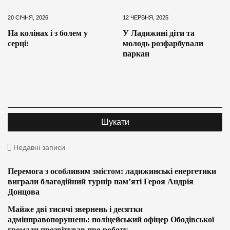
20 СІЧНЯ, 2026
12 ЧЕРВНЯ, 2025
На колінах і з болем у
У Ладижині діти та
серці:
молодь розфарбували
паркан
Недавні записи
Перемога з особливим змістом: ладижинські енергетики
виграли благодійний турнір пам’яті Героя Андрія
Донцова
Майже дві тисячі звернень і десятки
адмінправопорушень: поліцейський офіцер Ободівської
громади прозвітував про роботу