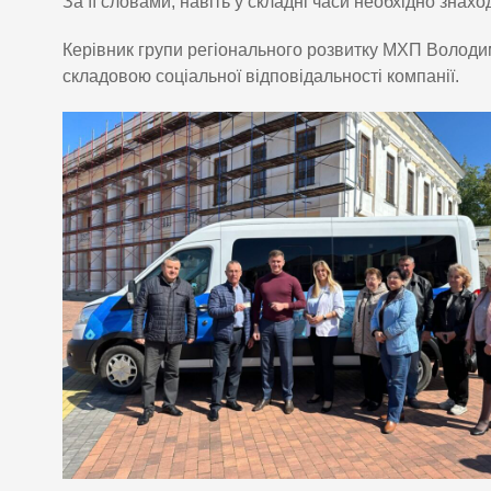
За її словами, навіть у складні часи необхідно зна
Керівник групи регіонального розвитку МХП Володим
складовою соціальної відповідальності компанії.