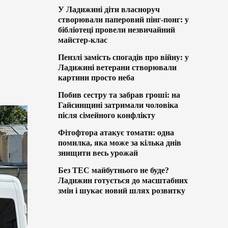
У Ладижині діти власноруч
створювали паперовий пінг-понг: у
бібліотеці провели незвичайний
майстер-клас
Пензлі замість спогадів про війну: у
Ладижині ветерани створювали
картини просто неба
Побив сестру та забрав гроші: на
Гайсинщині затримали чоловіка
після сімейного конфлікту
Фітофтора атакує томати: одна
помилка, яка може за кілька днів
знищити весь урожай
Без ТЕС майбутнього не буде?
Ладижин готується до масштабних
змін і шукає новий шлях розвитку