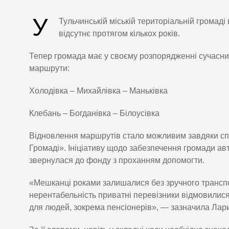
У
Тульчинській міській територіальній громад
відсутнє протягом кількох років.
Тепер громада має у своєму розпорядженні сучасний
маршрути:
Холодівка – Михайлівка – Маньківка
Клебань – Богданівка – Білоусівка
Відновлення маршрутів стало можливим завдяки спі
Громаді». Ініціативу щодо забезпечення громади ав
звернулася до фонду з проханням допомогти.
«Мешканці роками залишалися без зручного транспо
нерентабельність приватні перевізники відмовилис
для людей, зокрема пенсіонерів», — зазначила Лари