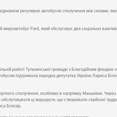
і відновили регулярне автобусне сполучення між селами, яке
 мікроавтобус Ford, який обслуговує два соціально важлив
льній роботі Тульчинської громади з Благодійним фондом 
тобусом підтримала народна депутатка України Лариса Білоз
ртного сполучення, особливо в напрямку Маньківки. Через
я обслуговувати ці маршрути, що створювало серйозні труд
са Білозір.