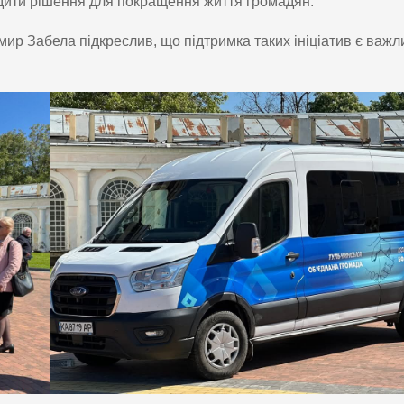
ходити рішення для покращення життя громадян.
ир Забела підкреслив, що підтримка таких ініціатив є важ