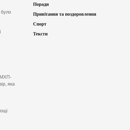
Поради
 було
Привітання та поздоровлення
Спорт
і
Тексти
«МХП-
ір, яка
нощі