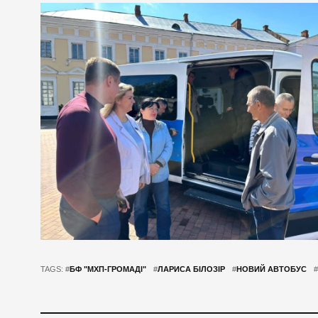
TAGS: #
БФ "МХП-ГРОМАДІ"
#
ЛАРИСА БІЛОЗІР
#
НОВИЙ АВТОБУС
#