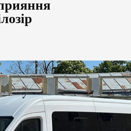
сприяння
лозір