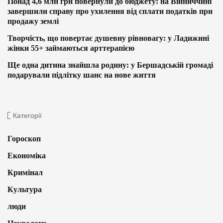
Понад 4,6 млн грн повернули до бюджету: на Вінниччині
завершили справу про ухилення від сплати податків при
продажу землі
Творчість, що повертає душевну рівновагу: у Ладижині
жінки 55+ займаються арттерапією
Ще одна дитина знайшла родину: у Бершадській громаді
подарували підлітку шанс на нове життя
Категорії
Гороскоп
Економіка
Кримінал
Культура
люди