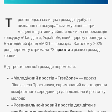
Т
ростянецька селищна громада здобула
визнання на всеукраїнському рівні — три
місцеві ініціативи увійшли до числа переможців
конкурсу «Час діяти, Україно!», який щороку проводить
Благодійний фонд «МХП – Громаді». Загалом у 2025
році перемогу отримали
72 проєкти
з різних громад
країни.
Від Тростянецької громади перемогли:
«Молодіжний простір «FreeZone»
— проєкт
Ліцею села Тростянчик, спрямований на створення
комфортного середовища для дозвілля й розвитку
молоді;
«Розвивально-ігровий простір для дітей з
особливими освітніми потребами»
— ініціатива