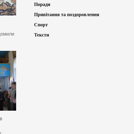
Поради
Привітання та поздоровлення
Спорт
домили
Тексти
ив
у