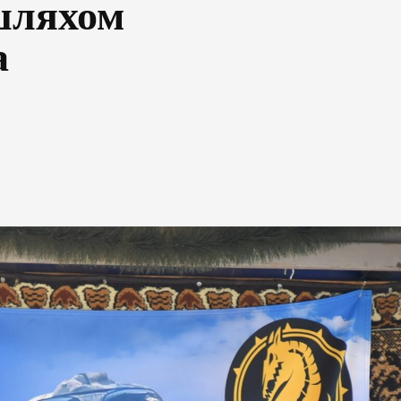
шляхом
а