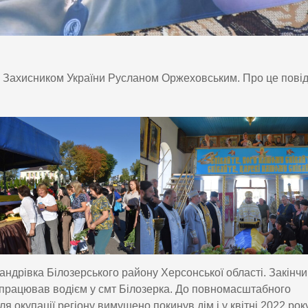
з Захисником України Русланом Оржеховським. Про це пові
андрівка Білозерського району Херсонської області. Закінч
с працював водієм у смт Білозерка. До повномасштабного
ля окупації регіону вимушено покинув дім і у квітні 2022 рок