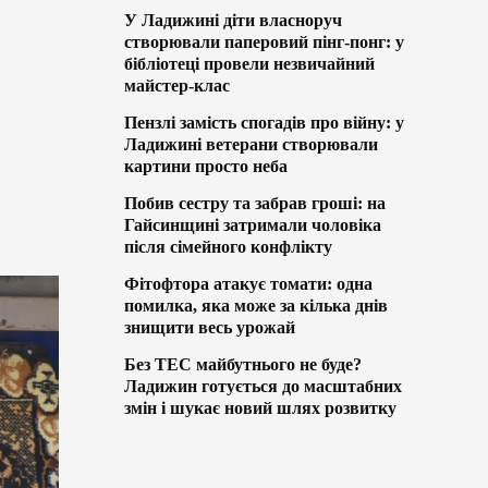
У Ладижині діти власноруч
створювали паперовий пінг-понг: у
бібліотеці провели незвичайний
майстер-клас
Пензлі замість спогадів про війну: у
Ладижині ветерани створювали
картини просто неба
Побив сестру та забрав гроші: на
Гайсинщині затримали чоловіка
після сімейного конфлікту
Фітофтора атакує томати: одна
помилка, яка може за кілька днів
знищити весь урожай
Без ТЕС майбутнього не буде?
Ладижин готується до масштабних
змін і шукає новий шлях розвитку