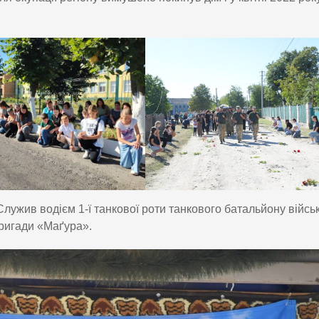
Служив водієм 1-ї танкової роти танкового батальйону війсь
бригади «Маґура».