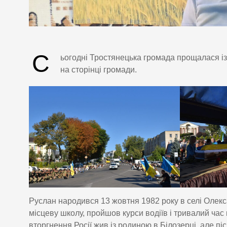
С
ьогодні Тростянецька громада прощалася і
на сторінці громади.
Руслан народився 13 жовтня 1982 року в селі Олекс
місцеву школу, пройшов курси водіїв і тривалий ча
вторгнення Росії жив із родиною в Білозерці, але піс