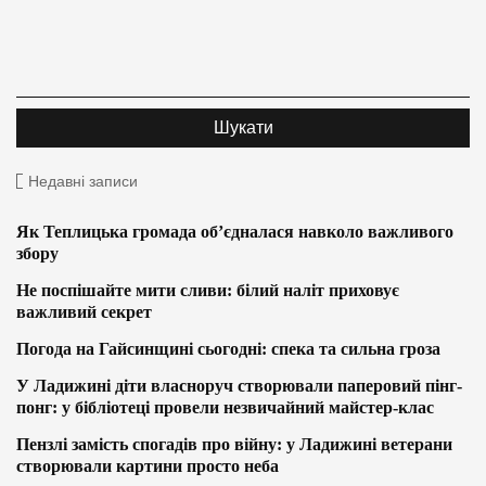
Недавні записи
Як Теплицька громада об’єдналася навколо важливого
збору
Не поспішайте мити сливи: білий наліт приховує
важливий секрет
Погода на Гайсинщині сьогодні: спека та сильна гроза
У Ладижині діти власноруч створювали паперовий пінг-
понг: у бібліотеці провели незвичайний майстер-клас
Пензлі замість спогадів про війну: у Ладижині ветерани
створювали картини просто неба