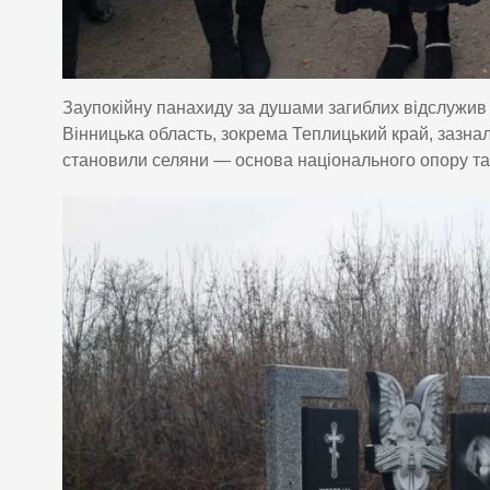
Заупокійну панахиду за душами загиблих відслужив
Вінницька область, зокрема Теплицький край, зазна
становили селяни — основа національного опору та 