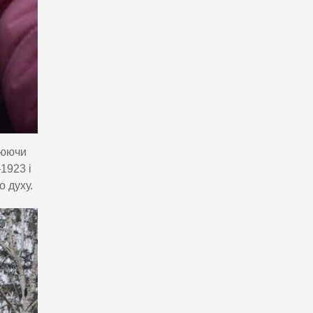
люючи
1923 і
о духу.