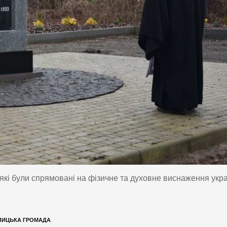
 які були спрямовані на фізичне та духовне виснаження укра
ЛИЦЬКА ГРОМАДА