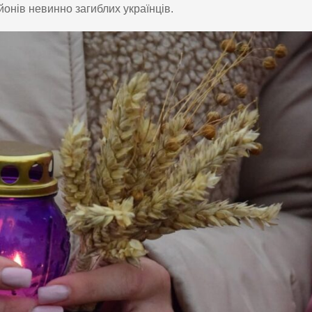
онів невинно загиблих українців.