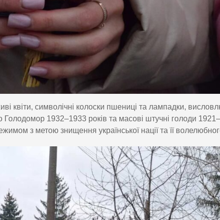
ві квіти, символічні колоски пшениці та лампадки, вислов
о Голодомор 1932–1933 років та масові штучні голоди 1921–
жимом з метою знищення української нації та її волелюбног