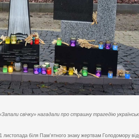
 «Запали свічку» нагадали про страшну трагедію українсь
1 листопада біля Пам’ятного знаку жертвам Голодомору ві