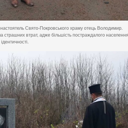
 настоятель Свято-Покровського храму отець Володимир.
ла страшних втрат, адже більшість постраждалого населенн
ідентичності.