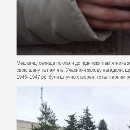
Мешканці селища поклали до підніжжя пам’ятника жи
свою шану та пам’ять. Учасники заходу нагадали, щ
1946–1947 рр. були штучно створені тоталітарним ре