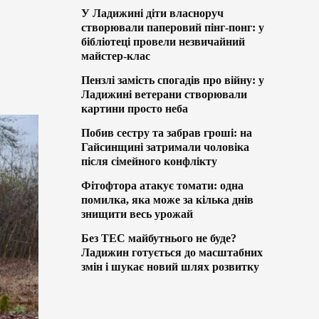
У Ладижині діти власноруч
створювали паперовий пінг-понг: у
бібліотеці провели незвичайний
майстер-клас
Пензлі замість спогадів про війну: у
Ладижині ветерани створювали
картини просто неба
Побив сестру та забрав гроші: на
Гайсинщині затримали чоловіка
після сімейного конфлікту
Фітофтора атакує томати: одна
помилка, яка може за кілька днів
знищити весь урожай
Без ТЕС майбутнього не буде?
Ладижин готується до масштабних
змін і шукає новий шлях розвитку