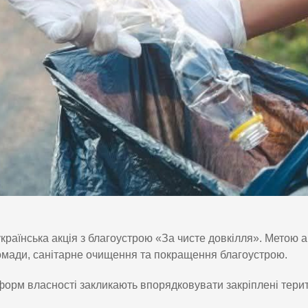
раїнська акція з благоустрою «За чисте довкілля». Метою ак
омади, санітарне очищення та покращення благоустрою.
х форм власності закликають впорядковувати закріплені терит