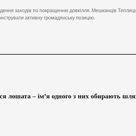
едення заходів по покращенню довкілля. Мешканців Теплиць
онструвати активну громадянську позицію.
я лошата – ім’я одного з них обирають шл