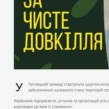
У
Теплицькій громаді стартувала щорічна всеук
забезпечення належного стану територій гр
Керівників підприємств, установ та організацій усі
відповідно до меж їх утримання.