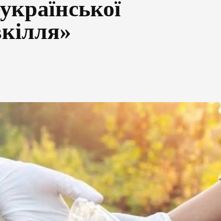
еукраїнської
вкілля»