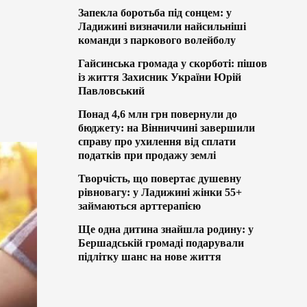
Запекла боротьба під сонцем: у
Ладижині визначили найсильніші
команди з паркового волейболу
Гайсинська громада у скорботі: пішов
із життя Захисник України Юрій
Павловський
Понад 4,6 млн грн повернули до
бюджету: на Вінниччині завершили
справу про ухилення від сплати
податків при продажу землі
Творчість, що повертає душевну
рівновагу: у Ладижині жінки 55+
займаються арттерапією
Ще одна дитина знайшла родину: у
Бершадській громаді подарували
підлітку шанс на нове життя