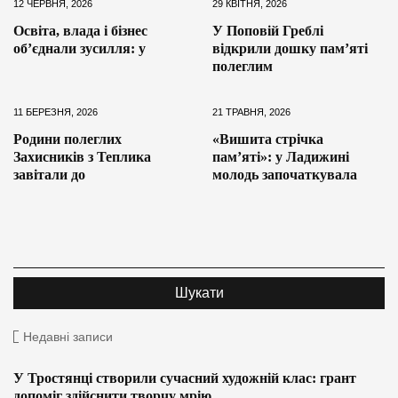
12 ЧЕРВНЯ, 2026
29 КВІТНЯ, 2026
Освіта, влада і бізнес
У Поповій Греблі
об’єднали зусилля: у
відкрили дошку пам’яті
полеглим
11 БЕРЕЗНЯ, 2026
21 ТРАВНЯ, 2026
Родини полеглих
«Вишита стрічка
Захисників з Теплика
пам’яті»: у Ладижині
завітали до
молодь започаткувала
Недавні записи
У Тростянці створили сучасний художній клас: грант
допоміг здійснити творчу мрію