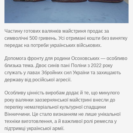
Частину готових валянків майстриня продає за
символічні 500 гривень. Усі отримані кошти без винятку
передає на потреби українських військових.
Допомога фронту для родини Осоховських — особливо
близька тема. Двоє синів пані Поліни з 2022 року
служать у лавах Збройних сил України та захищають
державу від російської агресії.
Особливу цінність виробам додає й те, що минулого
року валянки заозернянської майстрині внесли до
переліку нематеріальної культурної спадщини
Вінниччини. Це стало визнанням не лише унікальної
техніки виготовлення, а й важливої ролі ремесла у
підтримці української армії.