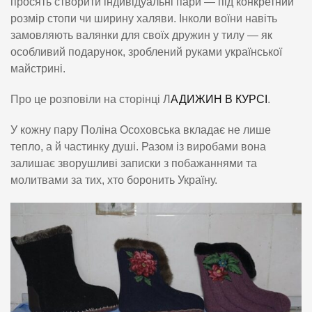
просять створити індивідуальні пари — під конкретний
розмір стопи чи ширину халяви. Інколи воїни навіть
замовляють валянки для своїх дружин у тилу — як
особливий подарунок, зроблений руками української
майстрині.
Про це розповіли на сторінці Л
АДИЖИН В КУРСІ
.
У кожну пару Поліна Осоховська вкладає не лише
тепло, а й частинку душі. Разом із виробами вона
залишає зворушливі записки з побажаннями та
молитвами за тих, хто боронить Україну.