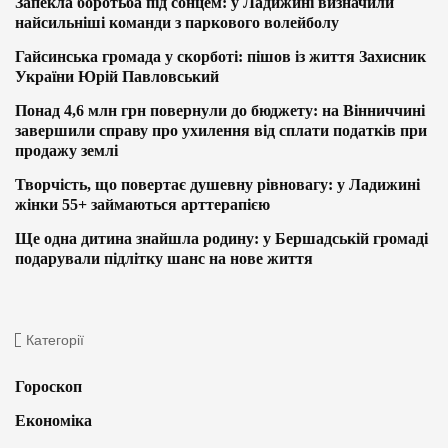
Запекла боротьба під сонцем: у Ладижині визначили
найсильніші команди з паркового волейболу
Гайсинська громада у скорботі: пішов із життя Захисник
України Юрій Павловський
Понад 4,6 млн грн повернули до бюджету: на Вінниччині
завершили справу про ухилення від сплати податків при
продажу землі
Творчість, що повертає душевну рівновагу: у Ладижині
жінки 55+ займаються арттерапією
Ще одна дитина знайшла родину: у Бершадській громаді
подарували підлітку шанс на нове життя
Категорії
Гороскоп
Економіка