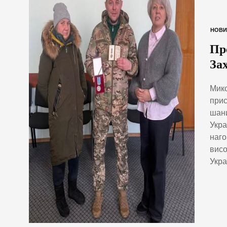
НОВИ
Пр
За
Мико
прис
шани
Укра
наг
висо
Укра