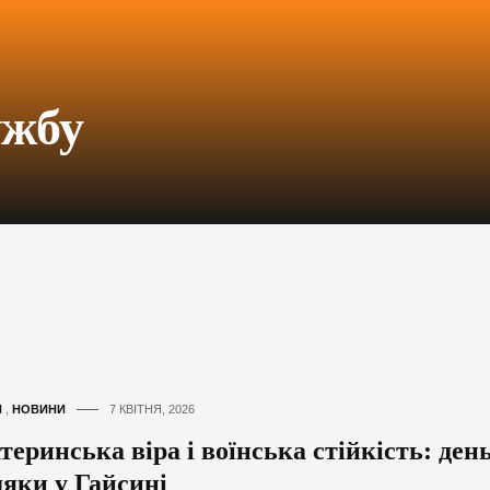
ужбу
И
,
НОВИНИ
7 КВІТНЯ, 2026
еринська віра і воїнська стійкість: ден
дяки у Гайсині