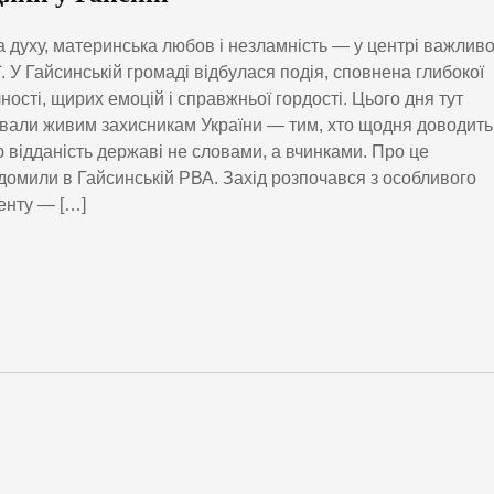
 духу, материнська любов і незламність — у центрі важливо
ї. У Гайсинській громаді відбулася подія, сповнена глибокої
ності, щирих емоцій і справжньої гордості. Цього дня тут
вали живим захисникам України — тим, хто щодня доводить
 відданість державі не словами, а вчинками. Про це
домили в Гайсинській РВА. Захід розпочався з особливого
енту — […]