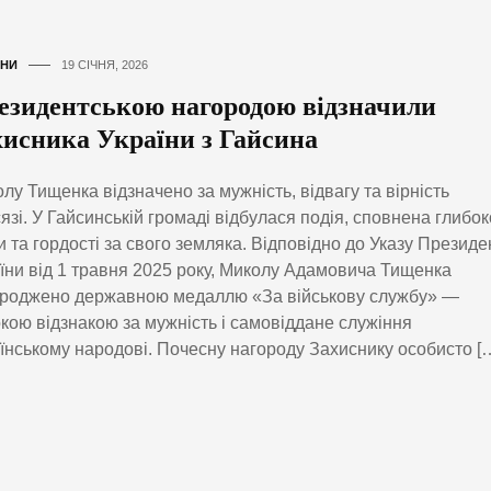
НИ
19 СІЧНЯ, 2026
езидентською нагородою відзначили
хисника України з Гайсина
лу Тищенка відзначено за мужність, відвагу та вірність
язі. У Гайсинській громаді відбулася подія, сповнена глибок
 та гордості за свого земляка. Відповідно до Указу Президе
їни від 1 травня 2025 року, Миколу Адамовича Тищенка
ороджено державною медаллю «За військову службу» —
кою відзнакою за мужність і самовіддане служіння
їнському народові. Почесну нагороду Захиснику особисто [