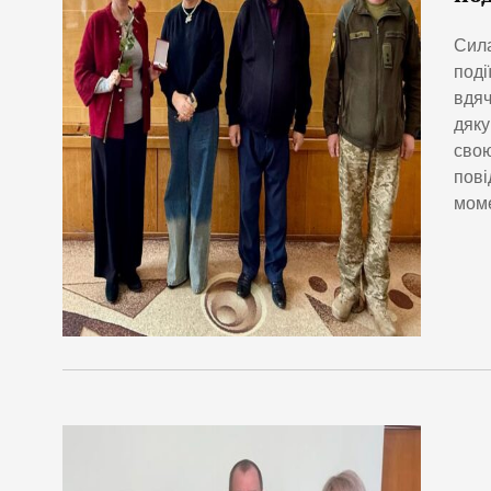
Сила
поді
вдяч
дяку
свою
пові
мом