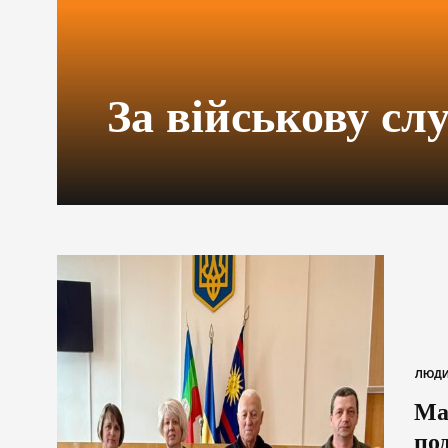
За військову сл
ЛЮД
Мат
по