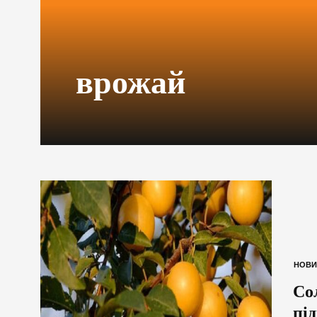
врожай
НОВИ
Со
пі