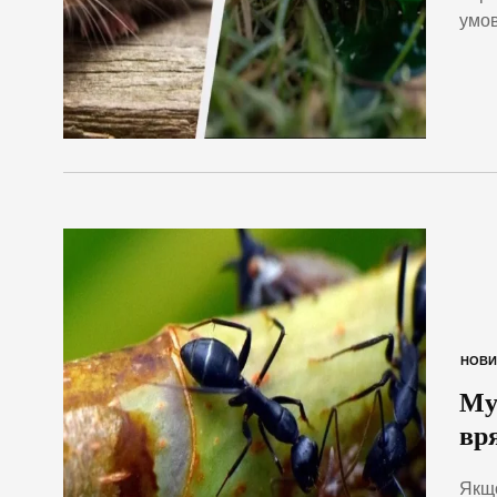
умов
НОВИ
Мур
вр
Якщо