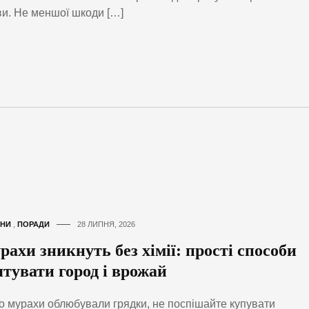
и. Не меншої шкоди […]
НИ
,
ПОРАДИ
28 ЛИПНЯ, 2026
ахи зникнуть без хімії: прості способи
ятувати город і врожай
 мурахи облюбували грядки, не поспішайте купувати