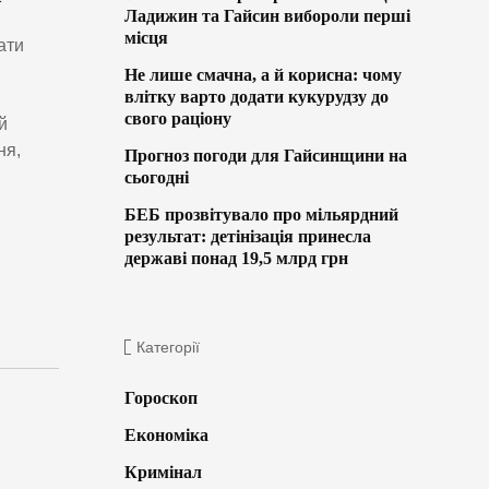
Ладижин та Гайсин вибороли перші
місця
ати
Не лише смачна, а й корисна: чому
влітку варто додати кукурудзу до
свого раціону
й
ня,
Прогноз погоди для Гайсинщини на
сьогодні
БЕБ прозвітувало про мільярдний
результат: детінізація принесла
державі понад 19,5 млрд грн
Категорії
Гороскоп
Економіка
Кримінал