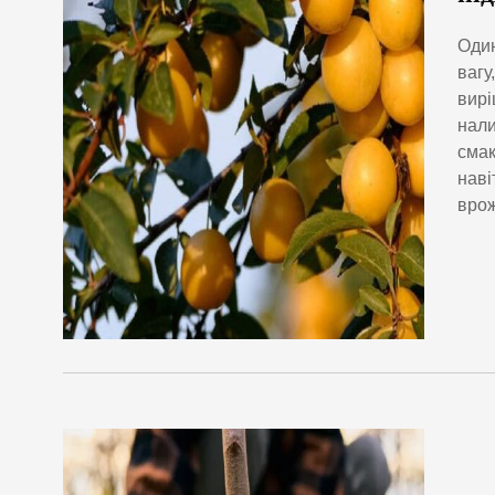
Один
вагу
вирі
нали
смак
наві
вро