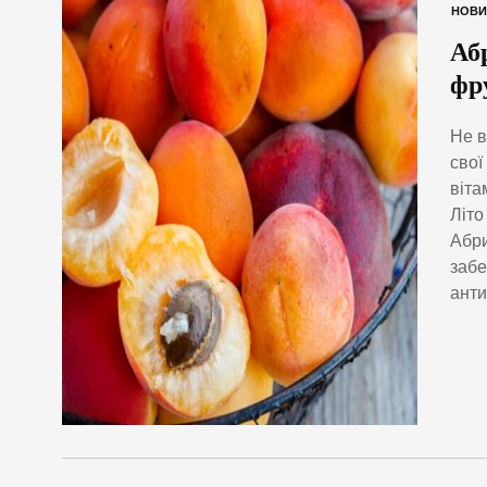
НОВИ
Аб
фр
Не в
свої
віта
Літо
Абри
забе
анти