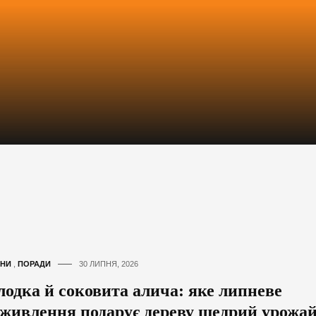
НИ
,
ПОРАДИ
30 ЛИПНЯ, 2026
лодка й соковита алича: яке липневе
дживлення подарує дереву щедрий урожа