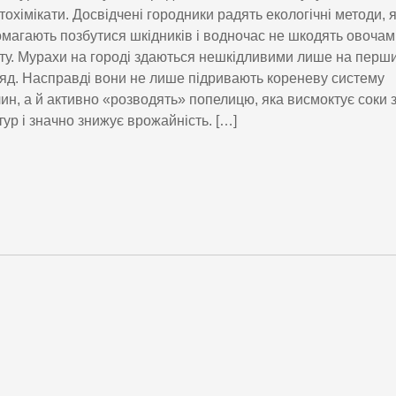
тохімікати. Досвідчені городники радять екологічні методи, я
магають позбутися шкідників і водночас не шкодять овочам
ту. Мурахи на городі здаються нешкідливими лише на перш
яд. Насправді вони не лише підривають кореневу систему
ин, а й активно «розводять» попелицю, яка висмоктує соки 
тур і значно знижує врожайність. […]