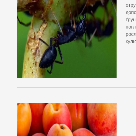
отру
допо
ґрун
погл
росл
куль