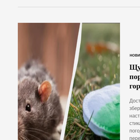
НОВИ
Щу
по
го
Дост
збер
наст
стик
пого
пере