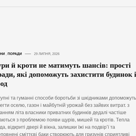
НИ
,
ПОРАДИ
29 ЛИПНЯ, 2026
ри й кроти не матимуть шансів: прості
ради, які допоможуть захистити будинок 
род
упні та гуманні способи боротьби зі шкідниками допоможут
егти оселю, газон і майбутній урожай без зайвих витрат. з
анням літа власники приватних будинків дедалі частіше
аються з проблемою появи щурів, мишей та кротів. Тепла
да, відкриті двері й вікна, залишки їжі на подвір’ї та
повнені сміттєві баки створюють для гризунів сприятливі