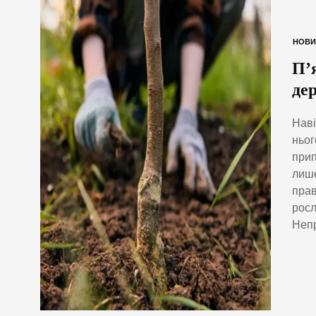
НОВИ
П’
де
Наві
ньог
прип
лише
прав
росл
Непр