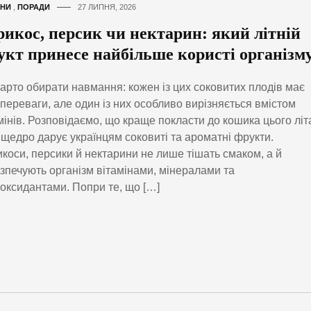
НИ
,
ПОРАДИ
27 ЛИПНЯ, 2026
рикос, персик чи нектарин: який літній
укт принесе найбільше користі організм
арто обирати навмання: кожен із цих соковитих плодів має
 переваги, але один із них особливо вирізняється вмістом
мінів. Розповідаємо, що краще покласти до кошика цього літ
 щедро дарує українцям соковиті та ароматні фрукти.
коси, персики й нектарини не лише тішать смаком, а й
зпечують організм вітамінами, мінералами та
оксидантами. Попри те, що […]