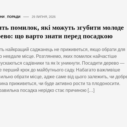
НИ
,
ПОРАДИ
29 ЛИПНЯ, 2026
ять помилок, які можуть згубити молоде
рево: що варто знати перед посадкою
ть найкращий саджанець не приживеться, якщо обрати для
о невдале місце. Розглянемо, яких помилок найчастіше
ускаються садівники та як їх уникнути. Посадити дерево —
 перший крок до майбутнього саду. Набагато важливіше
ильно обрати місце, адже саме від цього залежить, чи добр
ина приживеться, чи буде активно рости та плодоносити.
авильна посадка нерідко стає причиною […]