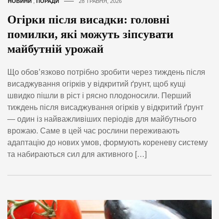
НОВИНИ
,
ПОРАДИ
28 ТРАВНЯ, 2026
Огірки після висадки: головні
помилки, які можуть зіпсувати
майбутній урожай
Що обов’язково потрібно зробити через тиждень після
висаджування огірків у відкритий ґрунт, щоб кущі
швидко пішли в ріст і рясно плодоносили. Перший
тиждень після висаджування огірків у відкритий ґрунт
— один із найважливіших періодів для майбутнього
врожаю. Саме в цей час рослини переживають
адаптацію до нових умов, формують кореневу систему
та набираються сил для активного […]