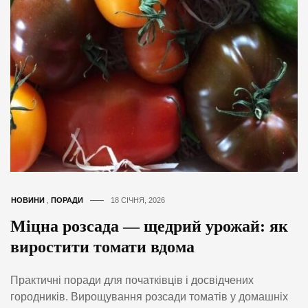
НОВИНИ
,
ПОРАДИ
18 СІЧНЯ, 2026
Міцна розсада — щедрий урожай: як
виростити томати вдома
Практичні поради для початківців і досвідчених
городників. Вирощування розсади томатів у домашніх