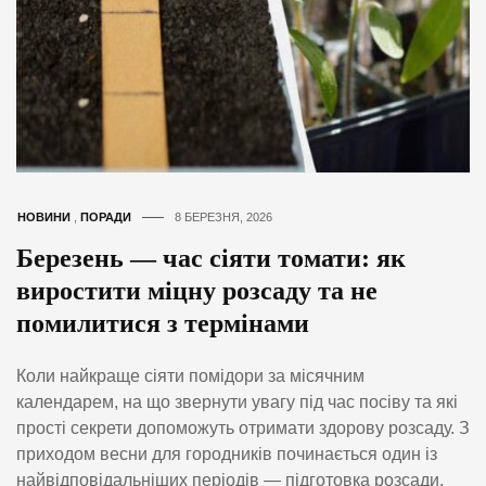
НОВИНИ
,
ПОРАДИ
8 БЕРЕЗНЯ, 2026
Березень — час сіяти томати: як
виростити міцну розсаду та не
помилитися з термінами
Коли найкраще сіяти помідори за місячним
календарем, на що звернути увагу під час посіву та які
прості секрети допоможуть отримати здорову розсаду. З
приходом весни для городників починається один із
найвідповідальніших періодів — підготовка розсади.