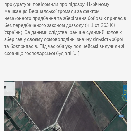
прокуратури повідомили про підозру 41-річному
мешканцю Бершадської громади за фактом
незаконного придбання та зберігання бойових припасів
без передбаченого законом дозволу (ч. 1 ст. 263 КК
України). За даними слідства, раніше судимий чоловік
зберігав у своєму домоволодінні значну кількість зброї
та боєприпасів. Під час обшуку поліцейські вилучили зі
сховища господарської будівлі […]