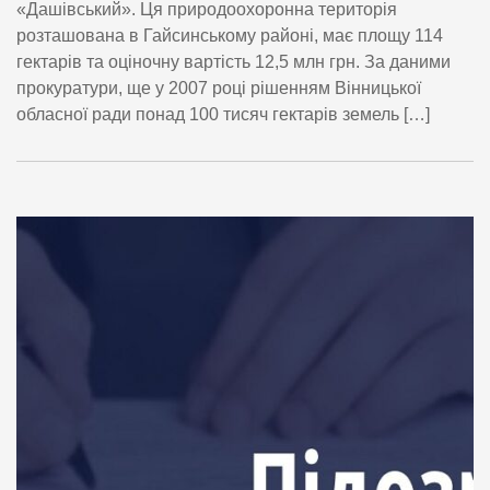
«Дашівський». Ця природоохоронна територія
розташована в Гайсинському районі, має площу 114
гектарів та оціночну вартість 12,5 млн грн. За даними
прокуратури, ще у 2007 році рішенням Вінницької
обласної ради понад 100 тисяч гектарів земель […]