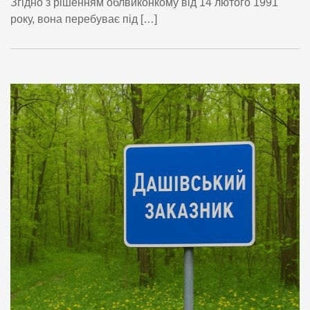
Згідно з рішенням облвиконкому від 14 лютого 1991
року, вона перебуває під […]