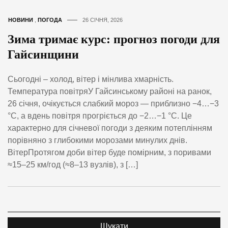
НОВИНИ
,
ПОГОДА
26 СІЧНЯ, 2026
Зима тримає курс: прогноз погоди для
Гайсинщини
Сьогодні – холод, вітер і мінлива хмарність.
Температура повітряУ Гайсинському районі на ранок,
26 січня, очікується слабкий мороз — приблизно −4…−3
°C, а вдень повітря прогріється до −2…−1 °C. Це
характерно для січневої погоди з деяким потеплінням
порівняно з глибокими морозами минулих днів.
ВітерПротягом доби вітер буде помірним, з поривами
≈15–25 км/год (≈8–13 вузлів), з […]