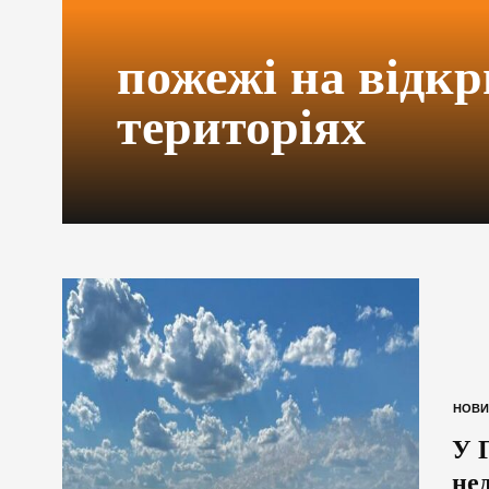
пожежі на відк
територіях
НОВИ
У 
нед