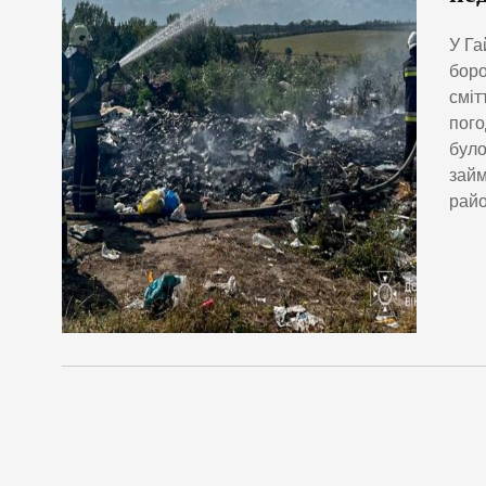
У Га
боро
сміт
пого
було
займ
райо