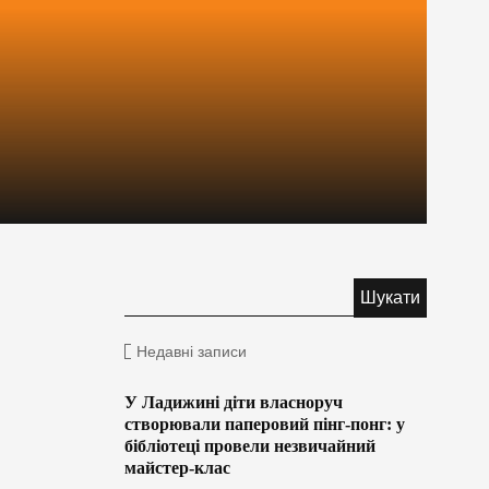
Недавні записи
У Ладижині діти власноруч
створювали паперовий пінг-понг: у
бібліотеці провели незвичайний
майстер-клас