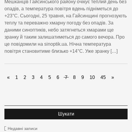
Мешканців Гайсинського району очікує теплий день без
опадів, а температура повітря вдень підніметься до
+23°C. Сьогодні, 25 травня, на Гайсинщині прогнозують
теплу та переважно хмарну погоду без опадів. За
даними синоптиків, небо затягнеться хмарами ще
зранку й таким залишатиметься до самого вечора. Про
це повідомили на sinoptik.ua. Нічна температура
повітря становитиме близько +14°C. Уже зранку […]
«
1
2
3
4
5
6
7
8
9
10
45
»
Недавні записи