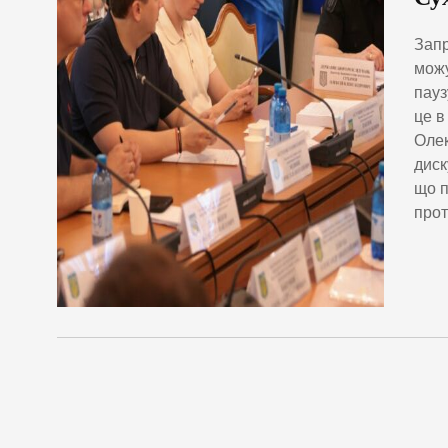
Запр
можу
пауз
це в
Олек
диск
що п
прот