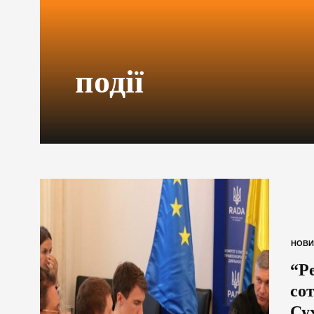
події
НОВИ
“Р
со
Су