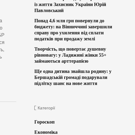
із життя Захисник України Юрій
Павловський
Понад 4,6 млн грн повернули до
а
бюджету: на Вінниччині завершили
о
справу про ухилення від сплати
БР
податків при продажу землі
ся
Творчість, що повертає душевну
ь,
рівновагу: у Ладижині жінки 55+
ь
займаються арттерапією
Ще одна дитина знайшла родину: у
Бершадській громаді подарували
підлітку шанс на нове життя
Категорії
Гороскоп
Економіка