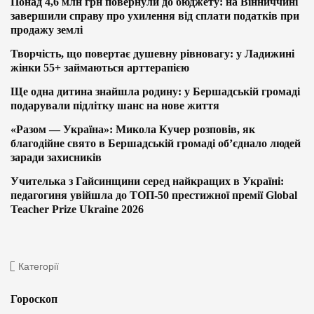
Понад 4,6 млн грн повернули до бюджету: на Вінниччині
завершили справу про ухилення від сплати податків при
продажу землі
Творчість, що повертає душевну рівновагу: у Ладижині
жінки 55+ займаються арттерапією
Ще одна дитина знайшла родину: у Бершадській громаді
подарували підлітку шанс на нове життя
«Разом — Україна»: Микола Кучер розповів, як
благодійне свято в Бершадській громаді об’єднало людей
заради захисників
Учителька з Гайсинщини серед найкращих в Україні:
педагогиня увійшла до ТОП-50 престижної премії Global
Teacher Prize Ukraine 2026
Категорії
Гороскоп