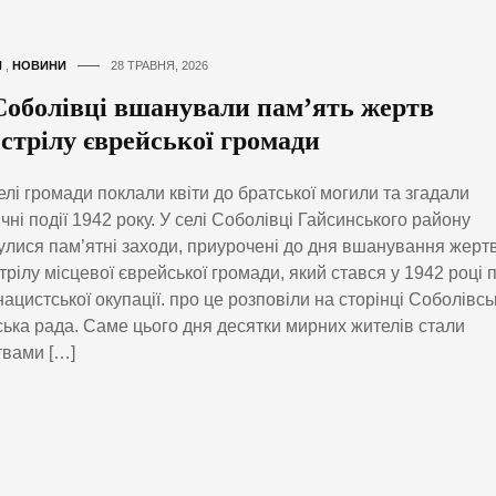
И
,
НОВИНИ
28 ТРАВНЯ, 2026
Соболівці вшанували пам’ять жертв
зстрілу єврейської громади
лі громади поклали квіти до братської могили та згадали
ічні події 1942 року. У селі Соболівці Гайсинського району
улися пам’ятні заходи, приурочені до дня вшанування жерт
трілу місцевої єврейської громади, який стався у 1942 році п
нацистської окупації. про це розповіли на сторінці Соболівсь
ська рада. Саме цього дня десятки мирних жителів стали
вами […]