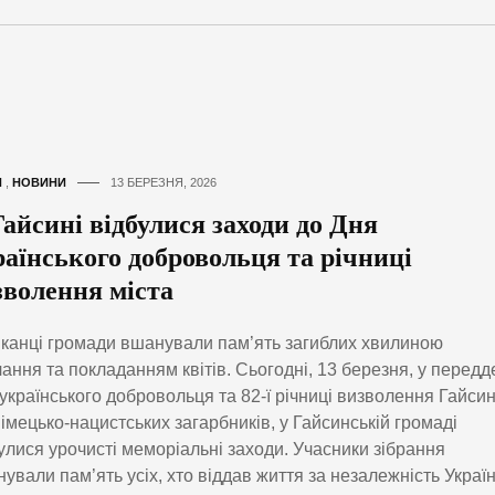
И
,
НОВИНИ
13 БЕРЕЗНЯ, 2026
Гайсині відбулися заходи до Дня
раїнського добровольця та річниці
зволення міста
анці громади вшанували пам’ять загиблих хвилиною
ання та покладанням квітів. Сьогодні, 13 березня, у передд
українського добровольця та 82-ї річниці визволення Гайси
німецько-нацистських загарбників, у Гайсинській громаді
улися урочисті меморіальні заходи. Учасники зібрання
ували пам’ять усіх, хто віддав життя за незалежність Україн