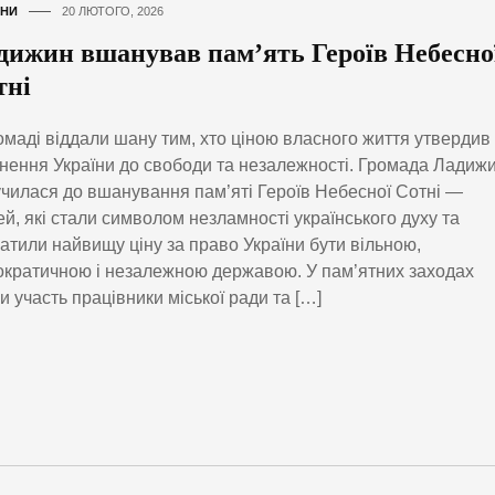
НИ
20 ЛЮТОГО, 2026
дижин вшанував пам’ять Героїв Небесно
тні
омаді віддали шану тим, хто ціною власного життя утвердив
нення України до свободи та незалежності. Громада Ладиж
чилася до вшанування пам’яті Героїв Небесної Сотні —
й, які стали символом незламності українського духу та
атили найвищу ціну за право України бути вільною,
кратичною і незалежною державою. У пам’ятних заходах
и участь працівники міської ради та […]