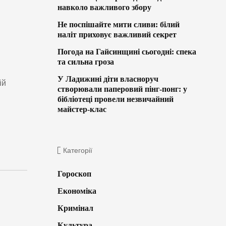
навколо важливого збору
Не поспішайте мити сливи: білий
наліт приховує важливий секрет
Погода на Гайсинщині сьогодні: спека
та сильна гроза
У Ладижині діти власноруч
ій
створювали паперовий пінг-понг: у
бібліотеці провели незвичайний
майстер-клас
Категорії
Гороскоп
Економіка
Кримінал
Культура