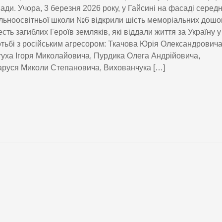
ади. Учора, 3 березня 2026 року, у Гайсині на фасаді середн
льноосвітньої школи №6 відкрили шість меморіальних дошо
есть загиблих Героїв земляків, які віддали життя за Україну у
тьбі з російським агресором: Ткачова Юрія Олександровича
уха Ігоря Миколайовича, Пурдика Олега Андрійовича,
руся Миколи Степановича, Вихованчука […]