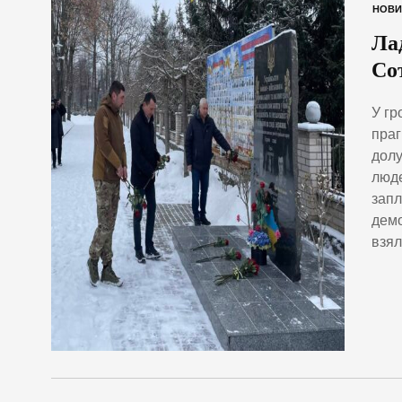
НОВИ
Ла
Со
У гр
праг
долу
люде
запл
демо
взял