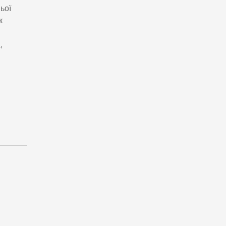
ьої
к
,