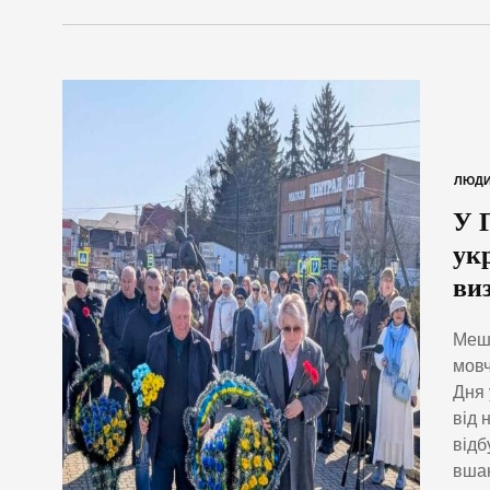
ЛЮД
У 
ук
ви
Мешк
мовч
Дня 
від 
відб
вшан