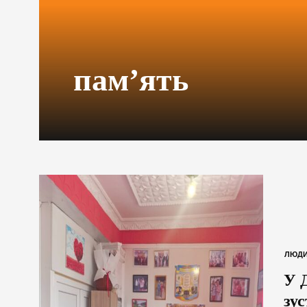
пам’ять
ЛЮД
У 
зу