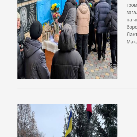
гром
зага
на ч
боро
Лант
Мака