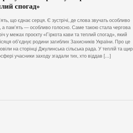
плий спогад»
ять, що єднає серця. Є зустрічі, де слова звучать особливо
, а пам’ять — особливо голосно. Саме такою стала чергова
річ у межах проєкту «Гіркота кави та теплий спогад», який
сяця об’єднує родини загиблих Захисників України. Про це
овіли на сторінці Джулинська сільська рада. У теплій та щир
сфері учасники заходу згадали тих, хто віддав […]