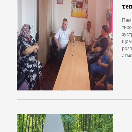
те
Пам’
тихо
зуст
щомі
розп
атмо