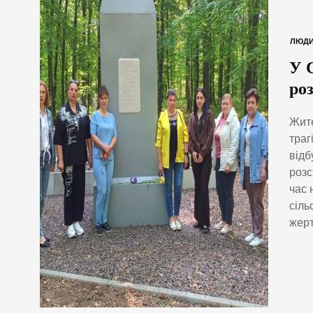
ЛЮД
У 
ро
Жите
траг
відб
розс
час 
сіль
жерт