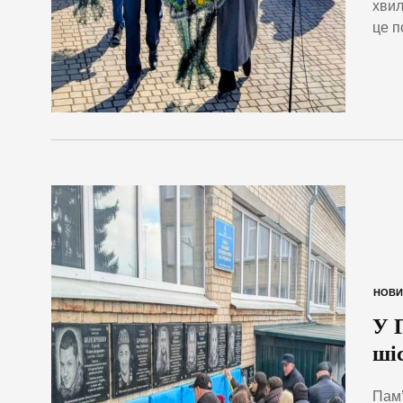
хвил
це п
НОВИ
У 
ші
Пам’