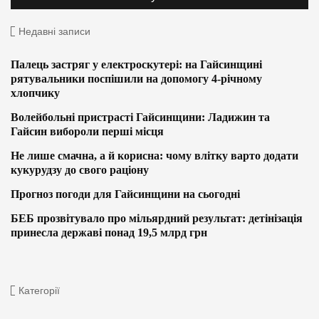
Недавні записи
Палець застряг у електроскутері: на Гайсинщині
рятувальники поспішили на допомогу 4-річному
хлопчику
Волейбольні пристрасті Гайсинщини: Ладижин та
Гайсин вибороли перші місця
Не лише смачна, а й корисна: чому влітку варто додати
кукурудзу до свого раціону
Прогноз погоди для Гайсинщини на сьогодні
БЕБ прозвітувало про мільярдний результат: детінізація
принесла державі понад 19,5 млрд грн
Категорії