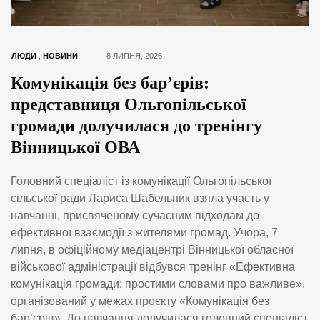
ЛЮДИ
,
НОВИНИ
8 ЛИПНЯ, 2026
Комунікація без бар’єрів:
представниця Ольгопільської
громади долучилася до тренінгу
Вінницької ОВА
Головний спеціаліст із комунікації Ольгопільської
сільської ради Лариса Шабельник взяла участь у
навчанні, присвяченому сучасним підходам до
ефективної взаємодії з жителями громад. Учора, 7
липня, в офіційному медіацентрі Вінницької обласної
військової адміністрації відбувся тренінг «Ефективна
комунікація громади: простими словами про важливе»,
організований у межах проєкту «Комунікація без
бар’єрів». До навчання долучилася головний спеціаліст