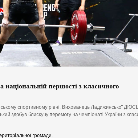
а національній першості з класичного
їнському спортивному рівні. Вихованець Ладижинської ДЮ
кий здобув блискучу перемогу на чемпіонаті України з клас
ериторіальної громади
.