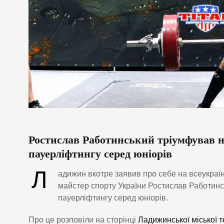
Ростислав Работинський тріумфував н
пауерліфтингу серед юніорів
Л
адижин вкотре заявив про себе на всеукра
майстер спорту України Ростислав Работинсь
пауерліфтингу серед юніорів.
Про це розповіли на сторінці
Ладижинської міської т