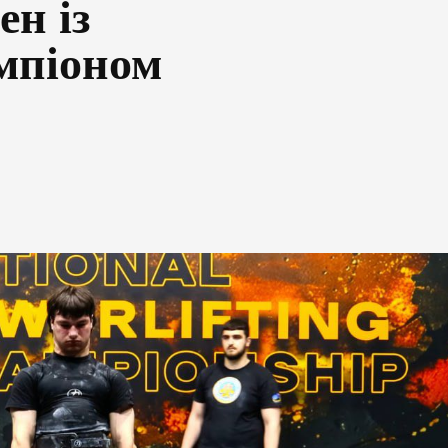
ен із
мпіоном