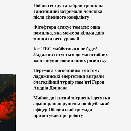
Побив сестру та забрав гроші: на
Гайсинщині затримали чоловіка
після сімейного конфлікту
Фітофтора атакує томати: одна
помилка, яка може за кілька днів
знищити весь урожай
Без ТЕС майбутнього не буде?
Ладижин готується до масштабних
змін і шукає новий шлях розвитку
Перемога з особливим змістом:
ладижинські енергетики виграли
благодійний турнір пам’яті Героя
Андрія Донцова
Майже дві тисячі звернень і десятки
адмінправопорушень: поліцейський
офіцер Ободівської громади
прозвітував про роботу