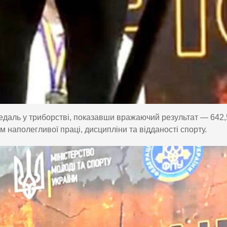
едаль у триборстві, показавши вражаючий результат — 642,
 наполегливої праці, дисципліни та відданості спорту.