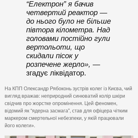
“Електрон” я бачив
четвертий реактор —
до нього було не більше
півтора кілометра. Над
головами постійно гули
вертольоти, що
скидали пісок у
розпечене жерло»,
—
згадує ліквідатор.
На КПП Олександр Рябоконь зустрів колег із Києва, чий
вигляд вражав: неприродний синюватий колір шкіри
свідчив про жорстке опромінення. Цей феномен,
відомий як “ядерна засмага”, став для офіцера чітким
маркером смертельної небезпеки, у якій працювали
його колеги».