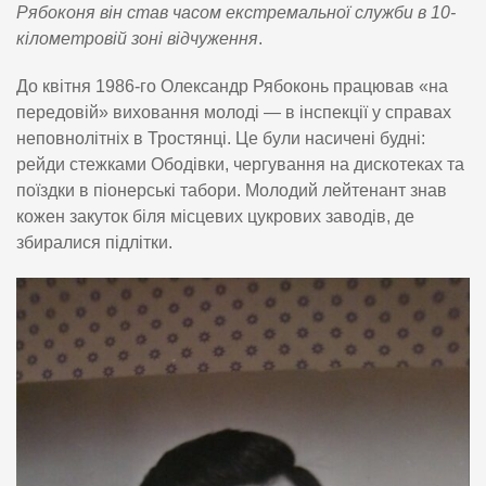
Рябоконя він став часом екстремальної служби в 10-
кілометровій зоні відчуження
.
До квітня 1986-го Олександр Рябоконь працював «на
передовій» виховання молоді — в інспекції у справах
неповнолітніх в Тростянці. Це були насичені будні:
рейди стежками Ободівки, чергування на дискотеках та
поїздки в піонерські табори. Молодий лейтенант знав
кожен закуток біля місцевих цукрових заводів, де
збиралися підлітки.