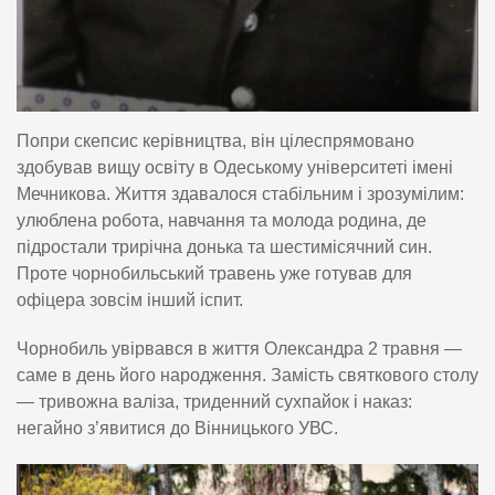
Попри скепсис керівництва, він цілеспрямовано
здобував вищу освіту в Одеському університеті імені
Мечникова. Життя здавалося стабільним і зрозумілим:
улюблена робота, навчання та молода родина, де
підростали трирічна донька та шестимісячний син.
Проте чорнобильський травень уже готував для
офіцера зовсім інший іспит.
Чорнобиль увірвався в життя Олександра 2 травня —
саме в день його народження. Замість святкового столу
— тривожна валіза, триденний сухпайок і наказ:
негайно з’явитися до Вінницького УВС.