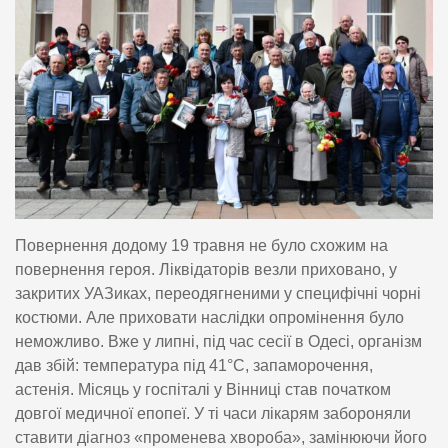
Повернення додому 19 травня не було схожим на
повернення героя. Ліквідаторів везли приховано, у
закритих УАЗиках, переодягненими у специфічні чорні
костюми. Але приховати наслідки опромінення було
неможливо. Вже у липні, під час сесії в Одесі, організм
дав збій: температура під 41°C, запаморочення,
астенія. Місяць у госпіталі у Вінниці став початком
довгої медичної епопеї. У ті часи лікарям забороняли
ставити діагноз «променева хвороба», замінюючи його