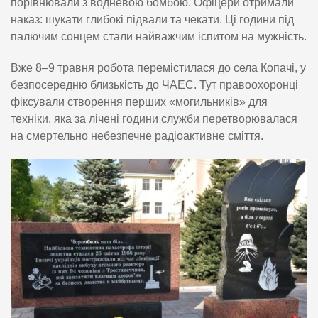
порівнювали з водневою бомбою. Офіцери отримали
наказ: шукати глибокі підвали та чекати. Ці години під
палючим сонцем стали найважчим іспитом на мужність.
Вже 8–9 травня робота перемістилася до села Копачі, у
безпосередню близькість до ЧАЕС. Тут правоохоронці
фіксували створення перших «могильників» для
техніки, яка за лічені години служби перетворювалася
на смертельно небезпечне радіоактивне сміття.