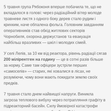
5 травня група Рябоконя вперше побачила те, що не
вкладалося в голові: через радіаційний вітер молоде
травневе листя з одного боку дерев стало рудим і
крихким, наче обпалена фольга. Головним завданням
оперативників став обхід житлових секторів
Чорнобиля, охорона держустанов та евакуація
найбільш вразливих — шкіл і молодих сімей.
У селі Лелів, за 10 км від реактора, рівень радіації сягав
200 мілірентген на годину
— це в сотні разів більше
за норму. Саме там офіцери зустріли перших
«самоселів» — старих, які ховалися в лісах, не
розуміючи, чому вони мають покидати землю своїх
предків.
7 травня стало днем найвищої напруги. Виникла
загроза теплового вибуху через потрапляння графіту в
підреакторний басейн. Силу ймовірної катастрофи