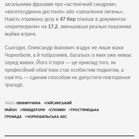
загальними фразами про «астенічний синдром»,
«вегетосудинна дистонія» або «запалення легень».
Навіть отриману дозу в
47 бер
пізніше в документах
«перетворили» на
17,2
, зменшивши реальні показники
майже втричі.
Сьогодні, Олександр Іванович згадує не лише жахи
Чорнобиля, а й побратимів, багатьох із яких уже немає
серед живих. Його історія — це приклад того, як
професійний обов’язок стає особистим подвигом, а
пам’ять — єдиним способом не допустити повторення
трагедії.
TAGS: #
ВІННИЧЧИНА
#
ГАЙСИНСЬКИЙ
РАЙОН
#
ЛІКВІДАТОРИ
#
СПОМИН
#
ТРОСТЯНЕЦЬКА
ГРОМАДА
#
ЧОРНОБИЛЬСЬКА АЕС