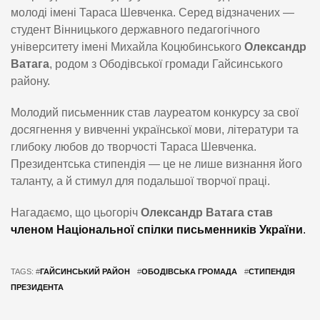
молоді імені Тараса Шевченка. Серед відзначених —
студент Вінницького державного педагогічного
університету імені Михайла Коцюбинського
Олександр
Ватага
, родом з Ободівської громади Гайсинського
району.
Молодий письменник став лауреатом конкурсу за свої
досягнення у вивченні української мови, літератури та
глибоку любов до творчості Тараса Шевченка.
Президентська стипендія — це не лише визнання його
таланту, а й стимул для подальшої творчої праці.
Нагадаємо, що цьогоріч
Олександр Ватага став
членом Національної спілки письменників України
.
TAGS: #
ГАЙСИНСЬКИЙ РАЙОН
#
ОБОДІВСЬКА ГРОМАДА
#
СТИПЕНДІЯ
ПРЕЗИДЕНТА