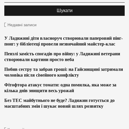
Недавні записи
У Ладижині діти власноруч створювали паперовий пінг-
понг: у бібліотеці провели незвичайний майстер-клас
Пензлі замість спогадів про війну: у Ладижині ветерани
створювали картини просто неба
Побив сестру та забрав гроші: на Гайсинщині затримали
чоловіка після сімейного конфлікту
Фітофтора атакує томати: одна помилка, яка може за
кілька днів знищити весь урожай
Без ТЕС майбутнього не буде? Ладижин готується до
масштабних змін і шукає новий шлях розвитку