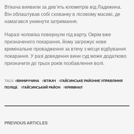
Втікача виявили за дев’ять кілометрів від Ладижина.
Він облаштував собі схованку в лісовому масиві, де
намагався уникнути затримання.
Наразі чоловіка повернули під варту. Окрім вже
призначеного покарання, йому загрожує нове
кримінальне провадження за втечу з місця відбування
покарання. У разі доведення вини суд може додатково
призначити до трьох років позбавлення волі.
TAGS: #
ВІННИЧЧИНА
#
ВТІКАЧ
#
ГАЙСИНСЬКЕ РАЙОННЕ УПРАВЛІННЯ
ПОЛІЦІЇ.
#
ГАЙСИНСЬКИЙ РАЙОН
#
КРИМІНАЛ
PREVIOUS ARTICLES