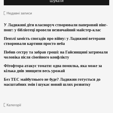
Недавні записи
У Ладижині діти власноруч створювали паперовий пінг-
понг: у бібліотеці провели незвичайний майстер-клас
Пензлі замість спогадів про війну: у Ладижині ветерани
створювали картини просто неба
Побив сестру та забрав гроші: на Гайсинщині затримали
чоловіка після сімейного конфлікту
Фітофтора атакує томати: одна помилка, яка може за
кілька днів знищити весь урожай
Без ТЕС майбутнього не буде? Ладижин готується до
масштабних змін і шукає новий шлях розвитку
Категорії