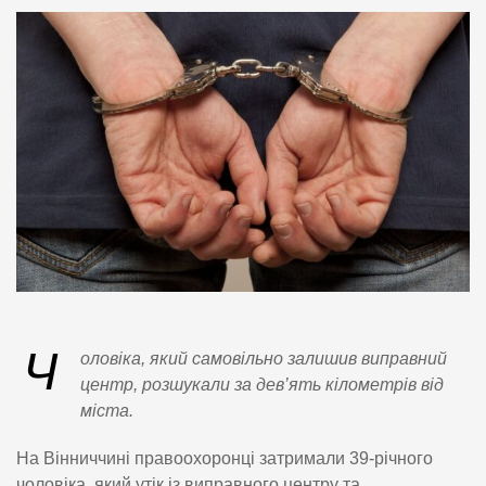
Ч
оловіка, який самовільно залишив виправний
центр, розшукали за дев’ять кілометрів від
міста.
На Вінниччині правоохоронці затримали 39-річного
чоловіка, який утік із виправного центру та