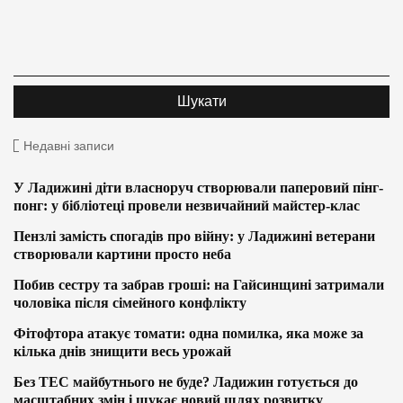
Недавні записи
У Ладижині діти власноруч створювали паперовий пінг-
понг: у бібліотеці провели незвичайний майстер-клас
Пензлі замість спогадів про війну: у Ладижині ветерани
створювали картини просто неба
Побив сестру та забрав гроші: на Гайсинщині затримали
чоловіка після сімейного конфлікту
Фітофтора атакує томати: одна помилка, яка може за
кілька днів знищити весь урожай
Без ТЕС майбутнього не буде? Ладижин готується до
масштабних змін і шукає новий шлях розвитку