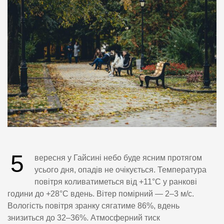
5
вересня у Гайсині небо буде ясним протягом
усього дня, опадів не очікується. Температура
повітря коливатиметься від +11°C у ранкові
години до +28°C вдень. Вітер помірний — 2–3 м/с.
Вологість повітря зранку сягатиме 86%, вдень
знизиться до 32–36%. Атмосферний тиск