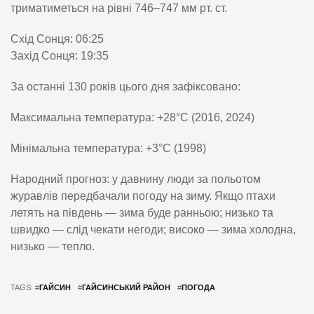
триматиметься на рівні 746–747 мм рт. ст.
Схід Сонця: 06:25
Захід Сонця: 19:35
За останні 130 років цього дня зафіксовано:
Максимальна температура: +28°C (2016, 2024)
Мінімальна температура: +3°C (1998)
Народний прогноз: у давнину люди за польотом
журавлів передбачали погоду на зиму. Якщо птахи
летять на південь — зима буде ранньою; низько та
швидко — слід чекати негоди; високо — зима холодна,
низько — тепло.
TAGS: #
ГАЙСИН
#
ГАЙСИНСЬКИЙ РАЙОН
#
ПОГОДА