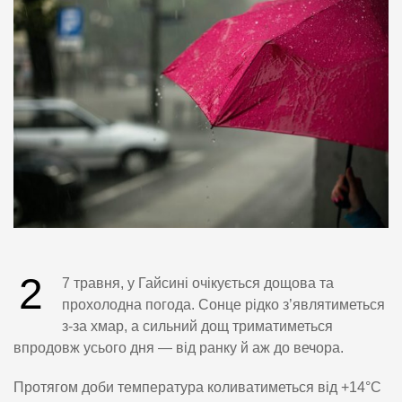
2
7 травня, у Гайсині очікується дощова та
прохолодна погода. Сонце рідко з’являтиметься
з-за хмар, а сильний дощ триматиметься
впродовж усього дня — від ранку й аж до вечора.
Протягом доби температура коливатиметься від +14°C