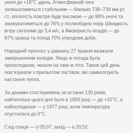
уночі до +18°C удень. Атмосферний тиск
залишатиметься стабільним — близько 738–739 мм рт.
ст., вологість повітря буде високою — до 99% уночі та
знижуватиметься до 76% у післяобідню пору. Швидкість
вітру сягатиме до 3,4 м/с, а ймовірність опадів — до
87% уранці та понад 70% упродовж доби.
Народний прогноз: у давнину 27 травня вважали
завершенням холодів. Якщо ж погода була
прохолодною, чекали на таке ж літо. Також цей день
пов’язували з прильотом ластівок, які символізують
настання тепла.
За даними спостережень за останні 130 років,
найтепліше цього дня було в 1950 році — до +32°C, а
найхолодніше — у 1977 році, коли температура
опустилася до 0°C.
Схід сонця — о 05:07, захід — о 20:52.