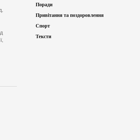
Поради
д.
Привітання та поздоровлення
Спорт
ід
Тексти
ї,