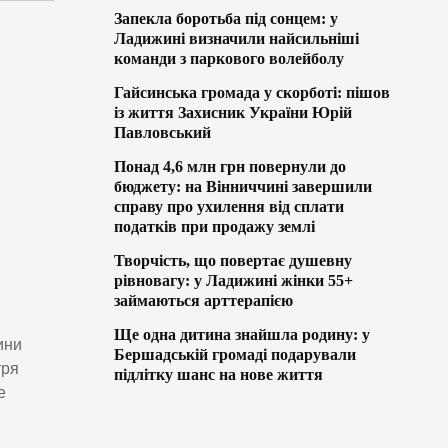
Запекла боротьба під сонцем: у
Ладижині визначили найсильніші
команди з паркового волейболу
Гайсинська громада у скорботі: пішов
із життя Захисник України Юрій
Павловський
Понад 4,6 млн грн повернули до
бюджету: на Вінниччині завершили
справу про ухилення від сплати
податків при продажу землі
Творчість, що повертає душевну
рівновагу: у Ладижині жінки 55+
займаються арттерапією
Ще одна дитина знайшла родину: у
ини
Бершадській громаді подарували
тря
підлітку шанс на нове життя
е