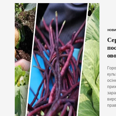
НОВИ
Се
пос
ово
Горо
куль
осін
прих
зара
виро
прав