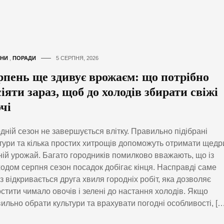
НИ
,
ПОРАДИ
5 СЕРПНЯ, 2026
рпень ще здивує врожаєм: що потрібно
іяти зараз, щоб до холодів збирати свіжі
чі
дній сезон не завершується влітку. Правильно підібрані
тури та кілька простих хитрощів допоможуть отримати щедр
ній урожай. Багато городників помилково вважають, що із
одом серпня сезон посадок добігає кінця. Насправді саме
з відкривається друга хвиля городніх робіт, яка дозволяє
стити чимало овочів і зелені до настання холодів. Якщо
ильно обрати культури та врахувати погодні особливості, […