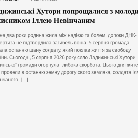
дижинські Хутори попрощалися з молод
хисником Іллею Невінчаним
е два роки родина жила між надією та болем, допоки ДНК-
ертиза не підтвердила загибель воїна. 5 серпня громада
ала останню шану солдату, який поклав життя за свободу
їни. Сьогодні, 5 серпня 2026 року село Ладижинські Хутори
инської громади огорнула глибока скорбота. Цього дня жите
 провели в останню земну дорогу свого земляка, солдата І
нчаного, […]