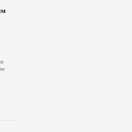
им
лі
ллю