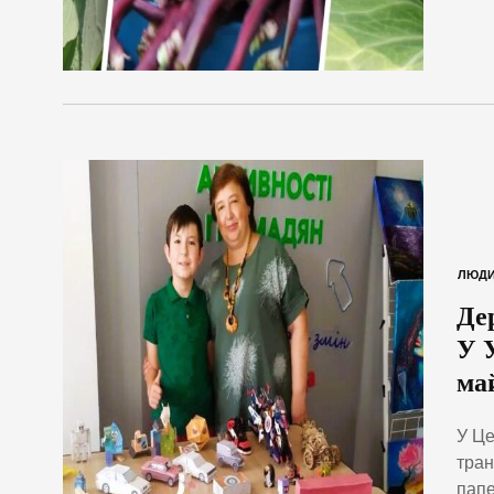
ЛЮД
Де
У 
ма
У Це
тран
папе