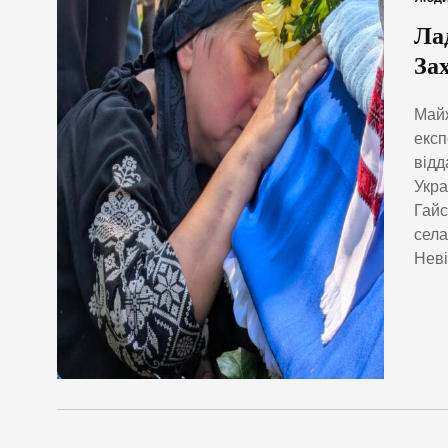
Ла
За
Майж
експ
відд
Укра
Гайс
села
Неві