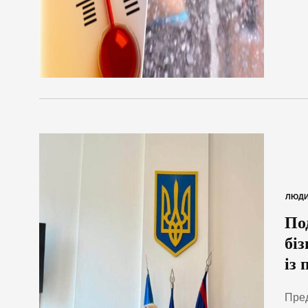
ЛЮД
По
біз
із
Пред