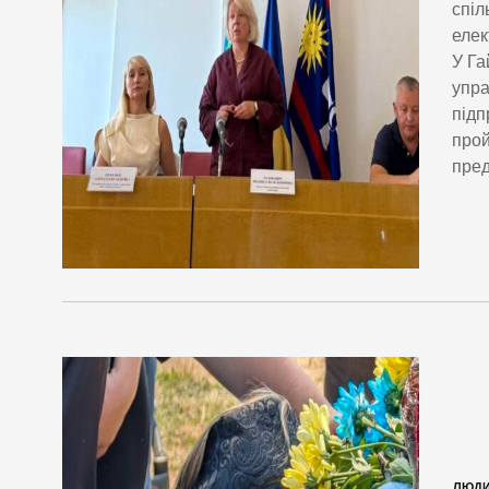
спіл
елек
У Га
упра
підп
прой
пред
ЛЮД