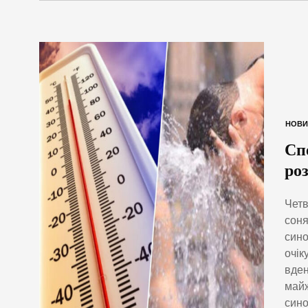
НОВИ
Сп
ро
Четв
соня
сино
очік
вден
майж
сино