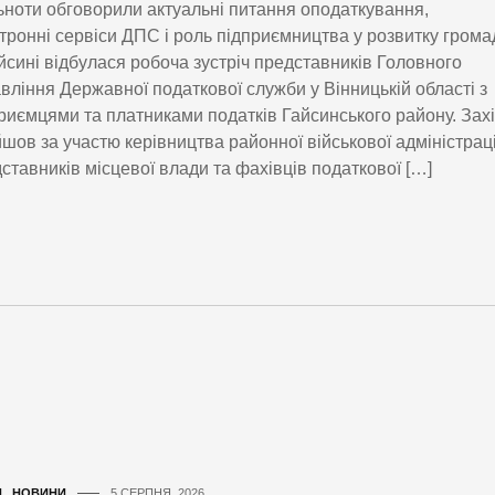
ьноти обговорили актуальні питання оподаткування,
тронні сервіси ДПС і роль підприємництва у розвитку грома
йсині відбулася робоча зустріч представників Головного
вління Державної податкової служби у Вінницькій області з
риємцями та платниками податків Гайсинського району. Зах
шов за участю керівництва районної військової адміністраці
ставників місцевої влади та фахівців податкової […]
И
,
НОВИНИ
5 СЕРПНЯ, 2026