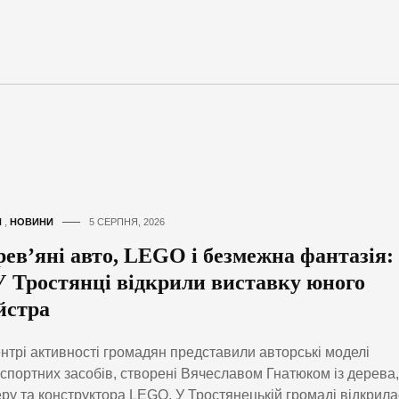
И
,
НОВИНИ
5 СЕРПНЯ, 2026
рев’яні авто, LEGO і безмежна фантазія:
У Тростянці відкрили виставку юного
йстра
нтрі активності громадян представили авторські моделі
спортних засобів, створені Вячеславом Гнатюком із дерева,
ру та конструктора LEGO. У Тростянецькій громаді відкрил