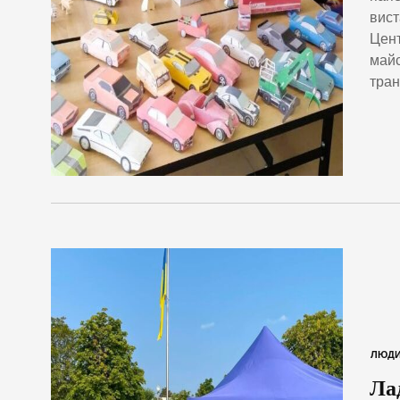
вист
Цент
майс
тран
ЛЮД
Ла