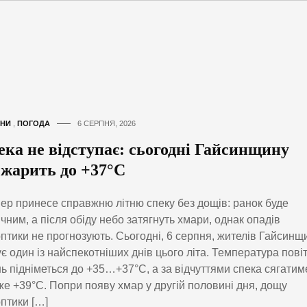
НИ
,
ПОГОДА
6 СЕРПНЯ, 2026
ека не відступає: сьогодні Гайсинщину
зжарить до +37°C
ер принесе справжню літню спеку без дощів: ранок буде
чним, а після обіду небо затягнуть хмари, однак опадів
птики не прогнозують. Сьогодні, 6 серпня, жителів Гайсинщ
ує один із найспекотніших днів цього літа. Температура пові
ь підніметься до +35…+37°C, а за відчуттями спека сягатим
е +39°C. Попри появу хмар у другій половині дня, дощу
птики […]