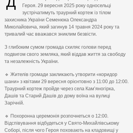
Д
Героя. 29 вересня 2025 року односельці
зустрічатимуть траурний кортеж із тілом
захисника України Семенюка Олександра
Миколайовича, який загинув 14 травня 2024 року та
тривалий час вважався зниклим безвісти.
З глибоким сумом громада схиляє голови перед
подвигом свого земляка, який віддав життя за свободу
та незалежність України.
🔹 Жителів громади закликають утворити «коридор
шани» з квітами 29 вересня орієнтовно з 11:00 до 12:00.
Траурний кортеж пройде через села Кам’яногірка,
Дашів та Старий Дашів до дому воїна на вулиці
Зарічній.
🔹 Похоронна церемонія розпочнеться о 12:00.
Відспівування відбудеться у Свято-Михайлівському
Соборі, після чого Героя поховають на кладовищі у