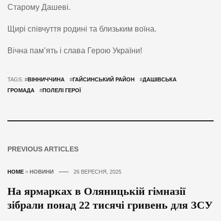
Старому Дашеві.
Щирі співчуття родині та близьким воїна.
Вічна пам’ять і слава Герою України!
TAGS: #
ВІННИЧЧИНА
#
ГАЙСИНСЬКИЙ РАЙОН
#
ДАШІВСЬКА
ГРОМАДА
#
ПОЛЕЛІ ГЕРОЇ
PREVIOUS ARTICLES
HOME
>
НОВИНИ
26 ВЕРЕСНЯ, 2025
На ярмарках в Оляницькій гімназії
зібрали понад 22 тисячі гривень для ЗСУ