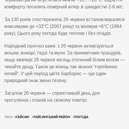
комфорту посилить помірний вітер зі швидкістю 2-6 м/с.
За 130 років спостережень 26 червня встановлювалися
максимуми до +33°C (2007 року) та мінімум +6°C (1964
року). Цього року погода буде теплою і без опадів.
Народний прогноз каже: з 26 червня активізуються
мошки, комарі, ґедзі та мухи. За прикметами пращурів,
якщо ввечері 26 червня місяць оточений білим колом —
чекайте дощу. Також це кінець так званих “горобиних
ночей”. У цей період цвіте барбарис — ще один
природний знак зміни сезону.
Загалом 26 червня — сприятливий день для
прогулянок і планів на свіжому повітрі.
TAGS: #
ГАЙСИН
#
ГАЙСИНСЬКИЙ РАЙОН
#
ПОГОДА