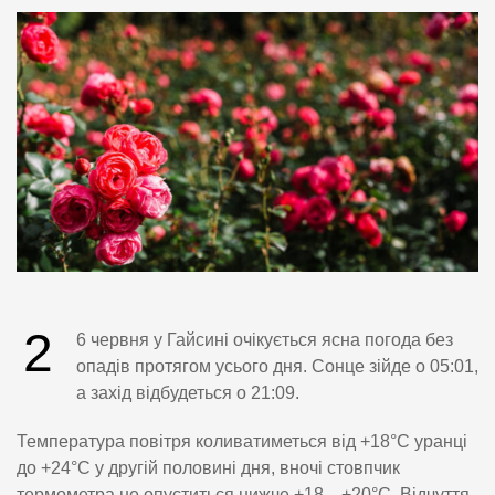
2
6 червня у Гайсині очікується ясна погода без
опадів протягом усього дня. Сонце зійде о 05:01,
а захід відбудеться о 21:09.
Температура повітря коливатиметься від +18°C уранці
до +24°C у другій половині дня, вночі стовпчик
термометра не опуститься нижче +18…+20°C. Відчуття