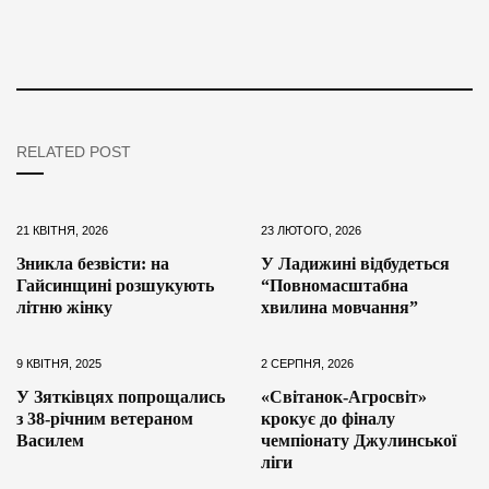
RELATED POST
21 КВІТНЯ, 2026
23 ЛЮТОГО, 2026
Зникла безвісти: на
У Ладижині відбудеться
Гайсинщині розшукують
“Повномасштабна
літню жінку
хвилина мовчання”
9 КВІТНЯ, 2025
2 СЕРПНЯ, 2026
У Зятківцях попрощались
«Світанок-Агросвіт»
з 38-річним ветераном
крокує до фіналу
Василем
чемпіонату Джулинської
ліги